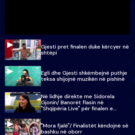
Gjesti pret finalen duke kërcyer në
shtëpi
Egli dhe Gjesti shkëmbejnë puthje
teksa shijojnë muzikën në pishinë
Në lidhje direkte me Sidorela
Gjonin/ Banorët flasin në
"Shqipëria Live" për finalen e
madhe
"Mora fjalë"/ Finalistët këndojnë së
bashku në oborr