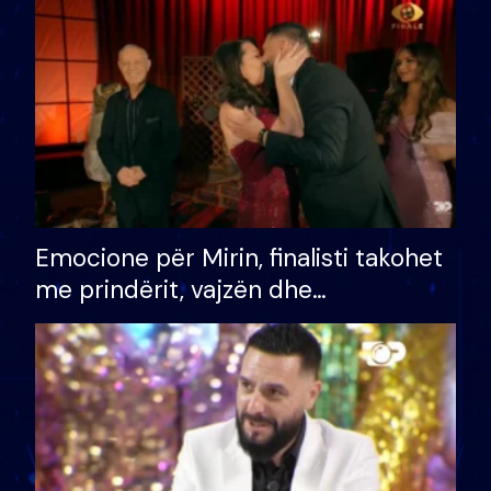
të fituar çmimin e madh
Emocione për Mirin, finalisti takohet
me prindërit, vajzën dhe
bashkëshorten: S’kemi ndonjë letër
divorci apo jo?