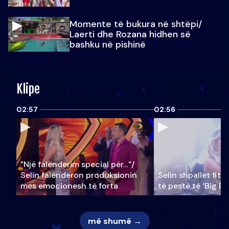
Momente të bukura në shtëpi/
Laerti dhe Rozana hidhen së
bashku në pishinë
Klipe
02:57
02:56
"Një falenderim special për…"/
Selin falënderon produksionin
Selin shpallet fitu
mes emocionesh të forta
të pestë të ‘Big Br
më shumë →