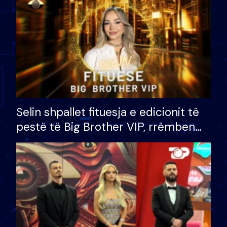
Selin shpallet fituesja e edicionit të
pestë të Big Brother VIP, rrëmben
çmimin e madh prej 100 mijë eurosh