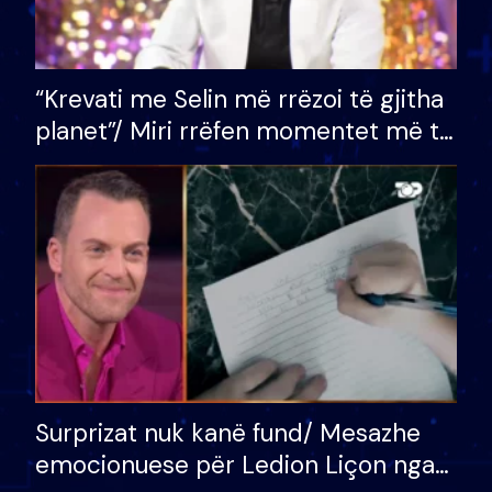
“Krevati me Selin më rrëzoi të gjitha
planet”/ Miri rrëfen momentet më të
bukura në shtëpinë e BB VIP: Do më
mungojë zilja e mëngjesit kur…
Surprizat nuk kanë fund/ Mesazhe
emocionuese për Ledion Liçon nga