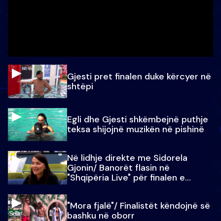
Gjesti pret finalen duke kërcyer në
shtëpi
Egli dhe Gjesti shkëmbejnë puthje
teksa shijojnë muzikën në pishinë
Në lidhje direkte me Sidorela
Gjonin/ Banorët flasin në
"Shqipëria Live" për finalen e
madhe
"Mora fjalë"/ Finalistët këndojnë së
bashku në oborr