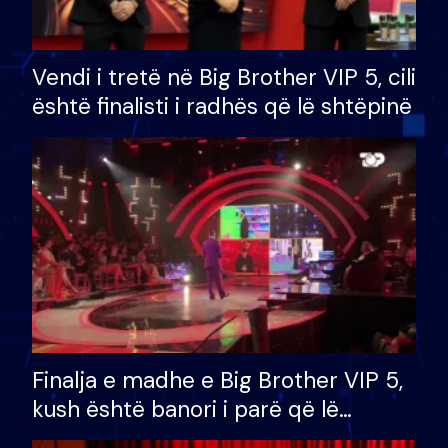
Vendi i tretë në Big Brother VIP 5, cili
është finalisti i radhës që lë shtëpinë
Finalja e madhe e Big Brother VIP 5,
kush është banori i parë që lë
shtëpinë dhe humb mundësinë për