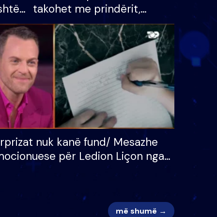
shtë
takohet me prindërit,
tëpinë
vajzën dhe bashkëshorten:
 për
S’kemi ndonjë letër divorci
adh
apo jo?
rprizat nuk kanë fund/ Mesazhe
ocionuese për Ledion Liçon nga
na dhe fëmijët e tij, moderatori
k i mban dot lotët: Nuk meritoj…
më shumë →