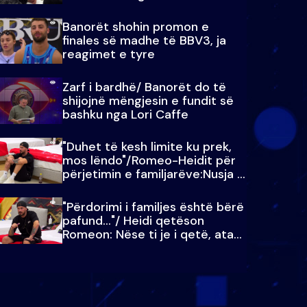
paralajmëroj
Banorët shohin promon e
finales së madhe të BBV3, ja
reagimet e tyre
Zarf i bardhë/ Banorët do të
shijojnë mëngjesin e fundit së
bashku nga Lori Caffe
"Duhet të kesh limite ku prek,
mos lëndo"/Romeo-Heidit për
përjetimin e familjarëve:Nusja e
Julit…
"Përdorimi i familjes është bërë
pafund…"/ Heidi qetëson
Romeon: Nëse ti je i qetë, ata
qetësohen