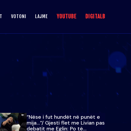
YOUTUBE
DIGITALB
T
VOTONI
LAJME
“Nëse i fut hundët në punët e
mija…”/ Gjesti flet me Livian pas
debatit me Eglin: Po të