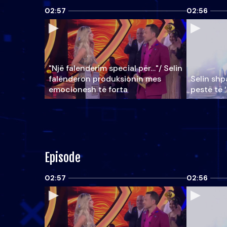
02:57
02:56
"Një falenderim special për…"/ Selin
falënderon produksionin mes
Selin shpa
emocionesh të forta
pestë të 
Episode
02:57
02:56