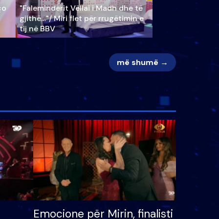
ço
"Faleminderit Vëllai i Madh dhe të
gjithë…"/ Miri flet për rrugëtimin e
tij në BBV
më shumë →
Emocione për Mirin, finalisti