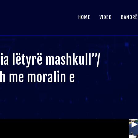
HOME
VIDEO
BANORË
mia lëtyrë mashkull”/
sh me moralin e