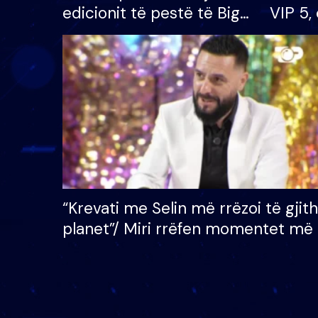
edicionit të pestë të Big
VIP 5, 
Brother VIP, rrëmben
radhës
çmimin e madh prej 100
mijë eurosh
“Krevati me Selin më rrëzoi të gjit
planet”/ Miri rrëfen momentet më 
bukura në shtëpinë e BB VIP: Do 
mungojë zilja e mëngjesit kur…