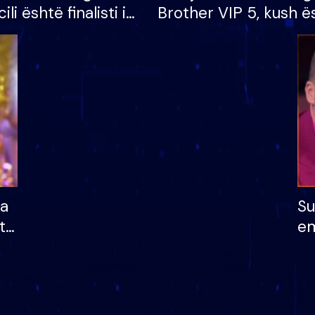
cili është finalisti i
Brother VIP 5, kush ë
 që lë shtëpinë
banori i parë që lë sh
dhe humb mundësinë
të fituar çmimin e m
ha
Su
të
em
më
në
nu