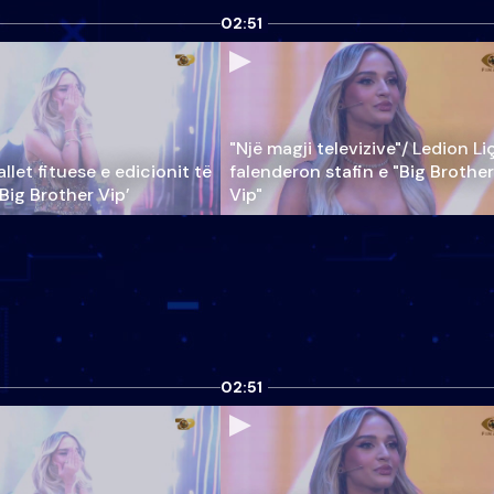
02:51
"Një magji televizive"/ Ledion Li
llet fituese e edicionit të
falenderon stafin e "Big Brother
‘Big Brother Vip’
Vip"
02:51