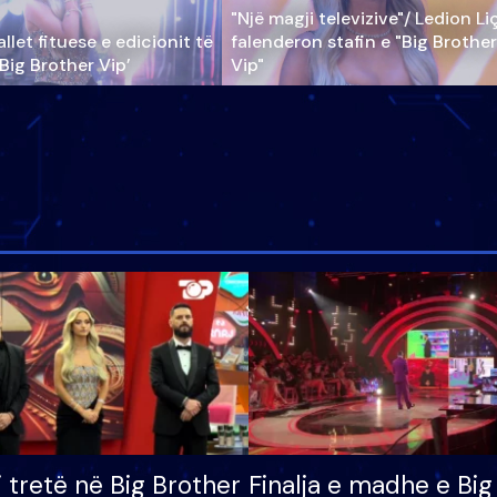
"Një magji televizive"/ Ledion Li
llet fituese e edicionit të
falenderon stafin e "Big Brother
‘Big Brother Vip’
Vip"
i tretë në Big Brother
Finalja e madhe e Big