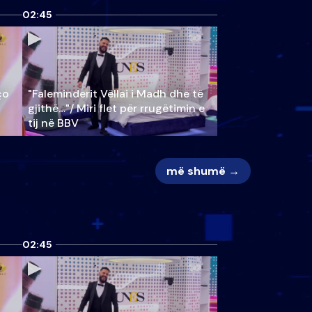
02:45
ço
"Faleminderit Vëllai i Madh dhe të
gjithë…"/ Miri flet për rrugëtimin e
tij në BBV
më shumë →
02:45