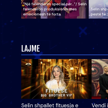
"Një falenderim special për…"/ Selin
falënderon produksionin mes
Selin shpa
emocionesh të forta
pestë të 
LAJME
Selin shpallet fituesja e
Vendi 