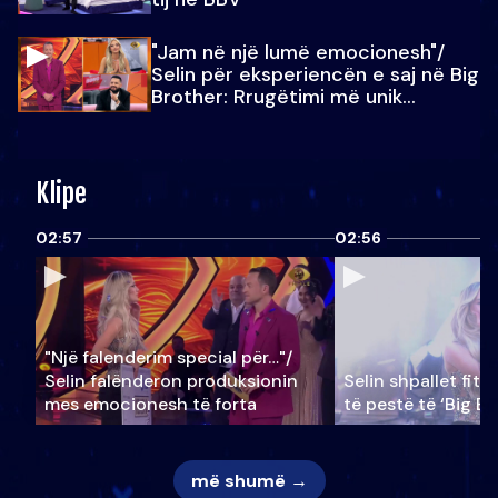
"Jam në një lumë emocionesh"/
Selin për eksperiencën e saj në Big
Brother: Rrugëtimi më unik…
Klipe
02:57
02:56
"Një falenderim special për…"/
Selin falënderon produksionin
Selin shpallet fitu
mes emocionesh të forta
të pestë të ‘Big Br
më shumë →