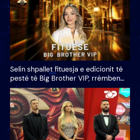
Selin shpallet fituesja e edicionit të
pestë të Big Brother VIP, rrëmben
çmimin e madh prej 100 mijë eurosh