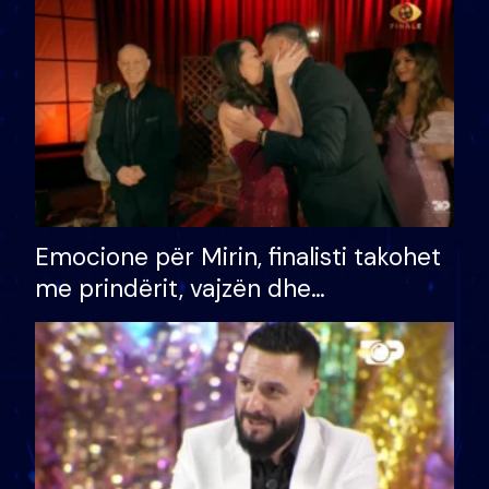
të fituar çmimin e madh
Emocione për Mirin, finalisti takohet
me prindërit, vajzën dhe
bashkëshorten: S’kemi ndonjë letër
divorci apo jo?