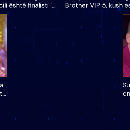
cili është finalisti i
Brother VIP 5, kush ë
 që lë shtëpinë
banori i parë që lë sh
dhe humb mundësinë
të fituar çmimin e m
ha
Su
të
em
më
në
nu