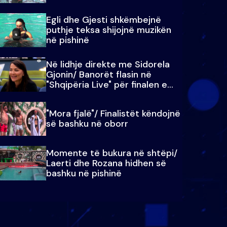
Egli dhe Gjesti shkëmbejnë
puthje teksa shijojnë muzikën
në pishinë
Në lidhje direkte me Sidorela
Gjonin/ Banorët flasin në
"Shqipëria Live" për finalen e
madhe
"Mora fjalë"/ Finalistët këndojnë
së bashku në oborr
Momente të bukura në shtëpi/
Laerti dhe Rozana hidhen së
bashku në pishinë