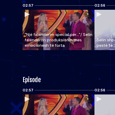
02:57
02:56
"Një falenderim special për…"/ Selin
falënderon produksionin mes
Selin shpa
emocionesh të forta
pestë të 
Episode
02:57
02:56