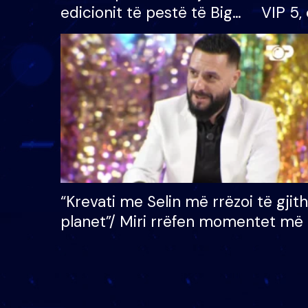
edicionit të pestë të Big
VIP 5, 
Brother VIP, rrëmben
radhës
çmimin e madh prej 100
mijë eurosh
“Krevati me Selin më rrëzoi të gjit
planet”/ Miri rrëfen momentet më 
bukura në shtëpinë e BB VIP: Do 
mungojë zilja e mëngjesit kur…