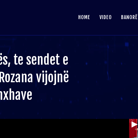
HOME
VIDEO
BANORË
s, te sendet e
Rozana vijojnë
inxhave