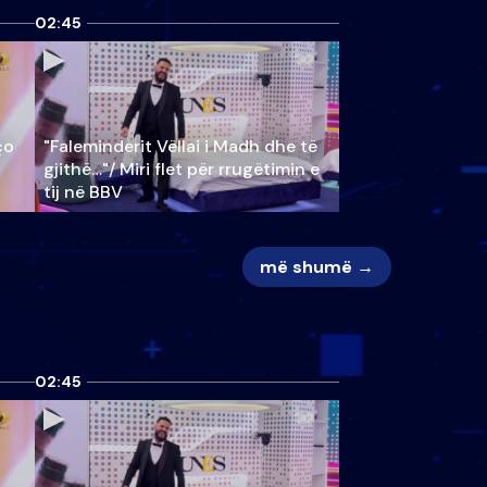
02:45
ço
"Faleminderit Vëllai i Madh dhe të
gjithë…"/ Miri flet për rrugëtimin e
tij në BBV
më shumë →
02:45