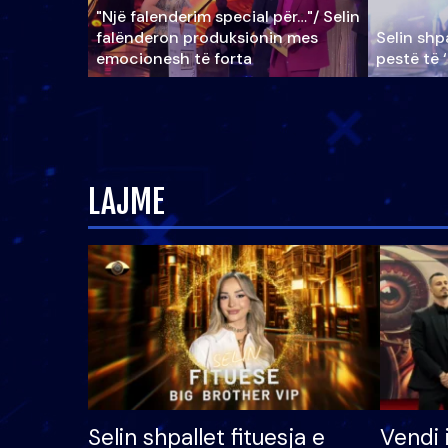
"Një falenderim special për…"/ Selin
falënderon produksionin mes
Selin shpa
emocionesh të forta
pestë të 
LAJME
Selin shpallet fituesja e
Vendi 