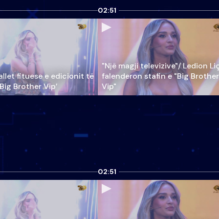
02:51
"Një magji televizive"/ Ledion Li
llet fituese e edicionit të
falenderon stafin e "Big Brother
‘Big Brother Vip’
Vip"
02:51