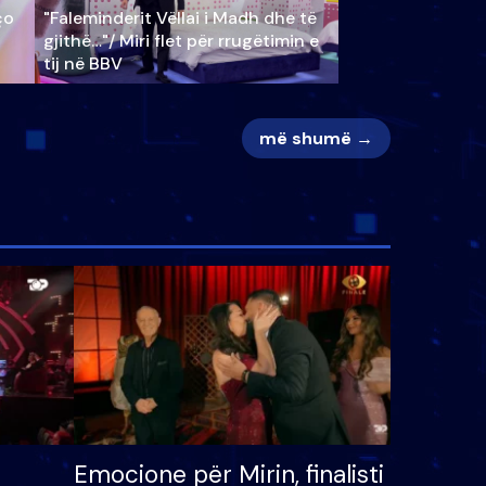
ço
"Faleminderit Vëllai i Madh dhe të
gjithë…"/ Miri flet për rrugëtimin e
tij në BBV
më shumë →
Emocione për Mirin, finalisti