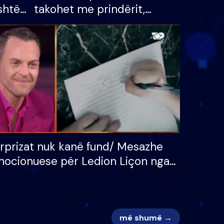
shtë
takohet me prindërit,
tëpinë
vajzën dhe bashkëshorten:
 për
S’kemi ndonjë letër divorci
adh
apo jo?
rprizat nuk kanë fund/ Mesazhe
ocionuese për Ledion Liçon nga
na dhe fëmijët e tij, moderatori
k i mban dot lotët: Nuk meritoj…
më shumë →