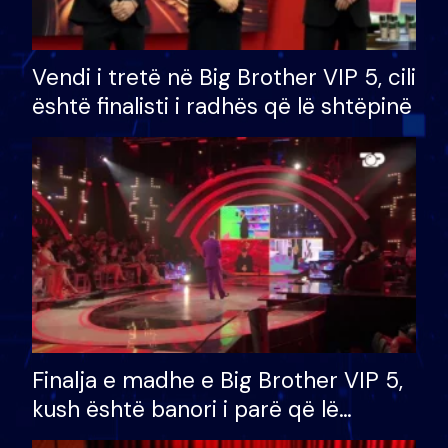
Vendi i tretë në Big Brother VIP 5, cili
është finalisti i radhës që lë shtëpinë
Finalja e madhe e Big Brother VIP 5,
kush është banori i parë që lë
shtëpinë dhe humb mundësinë për