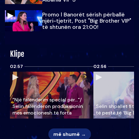
Promo l Banorët sërish përballë
njëri-tjetrit, Post "Big Brother VIP"
të shtunën ora 21:00!
Klipe
02:57
02:56
"Një falenderim special për…"/
Selin falënderon produksionin
Selin shpallet fitu
mes emocionesh të forta
të pestë të ‘Big Br
më shumë →