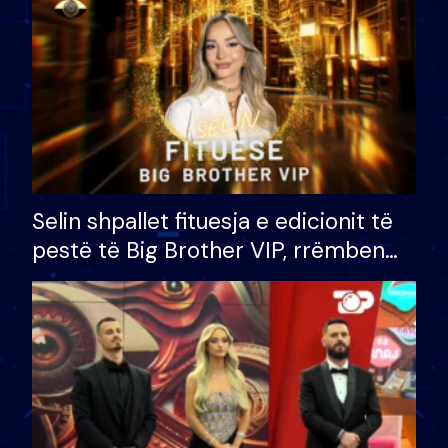
Selin shpallet fituesja e edicionit të
pestë të Big Brother VIP, rrëmben
çmimin e madh prej 100 mijë eurosh