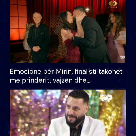
të fituar çmimin e madh
Emocione për Mirin, finalisti takohet
me prindërit, vajzën dhe
bashkëshorten: S’kemi ndonjë letër
divorci apo jo?