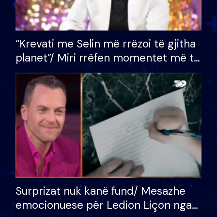
“Krevati me Selin më rrëzoi të gjitha
planet”/ Miri rrëfen momentet më të
bukura në shtëpinë e BB VIP: Do më
mungojë zilja e mëngjesit kur…
Surprizat nuk kanë fund/ Mesazhe
emocionuese për Ledion Liçon nga