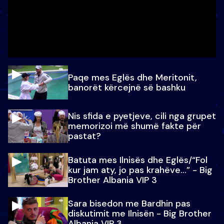
Paqe mes Eglës dhe Meritonit,
banorët kërcejnë së bashku
Nis sfida e pyetjeve, cili nga grupet
memorizoi më shumë fakte për
pastat?
Batuta mes Ilnisës dhe Eglës/“Fol
kur jam aty, jo pas krahëve…” - Big
Brother Albania VIP 3
Sara bisedon me Bardhin pas
diskutimit me Ilnisën - Big Brother
Albania VIP 3