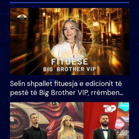
Selin shpallet fituesja e edicionit të
pestë të Big Brother VIP, rrëmben
çmimin e madh prej 100 mijë eurosh