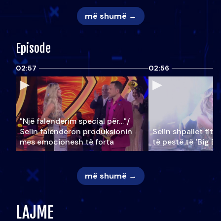
më shumë →
Episode
02:57
02:56
"Një falenderim special për…"/
Selin falënderon produksionin
Selin shpallet fitu
mes emocionesh të forta
të pestë të ‘Big Br
më shumë →
LAJME