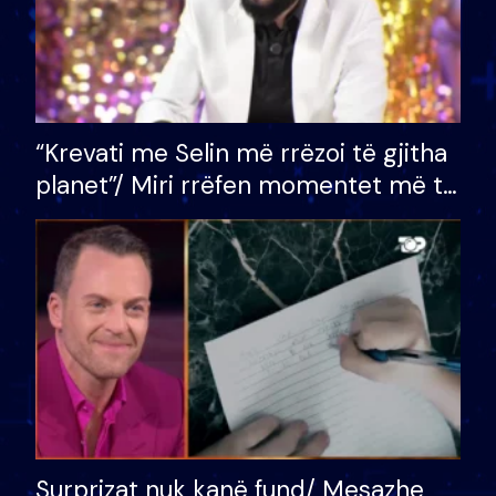
“Krevati me Selin më rrëzoi të gjitha
planet”/ Miri rrëfen momentet më të
bukura në shtëpinë e BB VIP: Do më
mungojë zilja e mëngjesit kur…
Surprizat nuk kanë fund/ Mesazhe