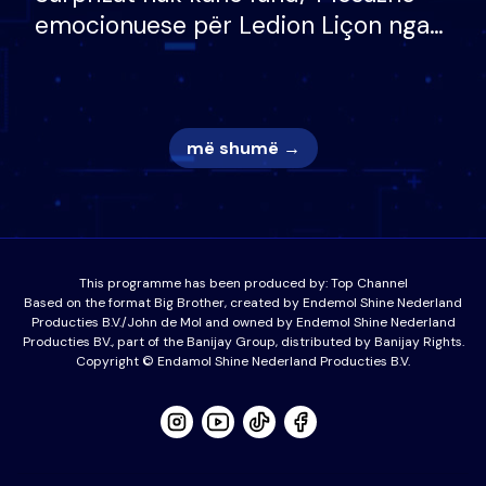
emocionuese për Ledion Liçon nga
nëna dhe fëmijët e tij, moderatori
nuk i mban dot lotët: Nuk meritoj…
më shumë →
This programme has been produced by:
Top Channel
Based on the format Big Brother, created by Endemol Shine Nederland
Producties B.V./John de Mol and owned by Endemol Shine Nederland
Producties BV., part of the Banijay Group, distributed by Banijay Rights.
Copyright © Endamol Shine Nederland Producties B.V.