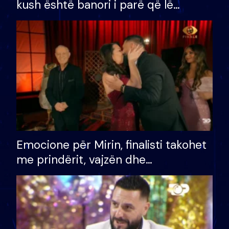
kush është banori i parë që lë
shtëpinë dhe humb mundësinë për
të fituar çmimin e madh
Emocione për Mirin, finalisti takohet
me prindërit, vajzën dhe
bashkëshorten: S’kemi ndonjë letër
divorci apo jo?