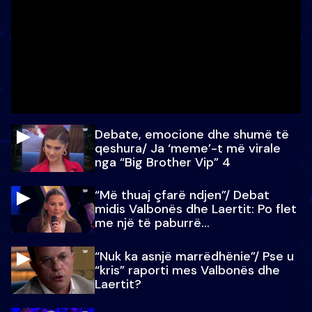
Debate, emocione dhe shumë të
qeshura/ Ja ‘meme’-t më virale
nga “Big Brother Vip” 4
“Më thuaj çfarë ndjen”/ Debat
midis Valbonës dhe Laertit: Po flet
me një të paburrë...
“Nuk ka asnjë marrëdhënie”/ Pse u
“kris” raporti mes Valbonës dhe
Laertit?