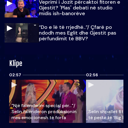
Veprimi i Jozit përcaktoi fitoren e
Gjestit? 'Plas' debati në studio
midis ish-banorëve
“Do e lë të rrjedhë..”/ Çfarë po
ndodh mes Eglit dhe Gjestit pas
përfundimit të BBV?
Klipe
02:57
02:56
"Një falenderim special për…"/
Selin falënderon produksionin
Selin shpallet fitu
mes emocionesh të forta
të pestë të ‘Big Br