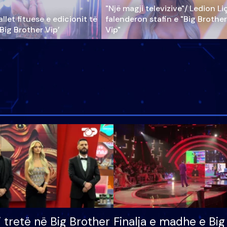
"Një magji televizive"/ Ledion Li
llet fituese e edicionit të
falenderon stafin e "Big Brother
‘Big Brother Vip’
Vip"
i tretë në Big Brother
Finalja e madhe e Big