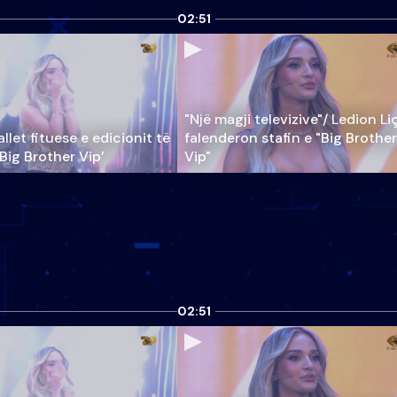
02:51
"Një magji televizive"/ Ledion Li
llet fituese e edicionit të
falenderon stafin e "Big Brother
‘Big Brother Vip’
Vip"
02:51