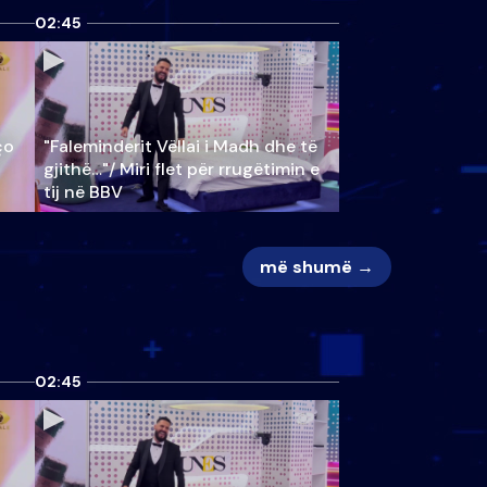
02:45
ço
"Faleminderit Vëllai i Madh dhe të
gjithë…"/ Miri flet për rrugëtimin e
tij në BBV
më shumë →
02:45