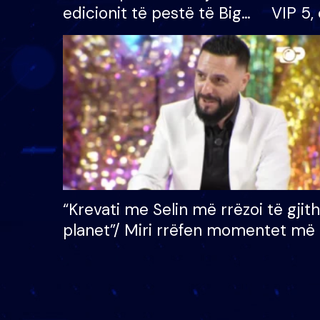
edicionit të pestë të Big
VIP 5, 
Brother VIP, rrëmben
radhës
çmimin e madh prej 100
mijë eurosh
“Krevati me Selin më rrëzoi të gjit
planet”/ Miri rrëfen momentet më 
bukura në shtëpinë e BB VIP: Do 
mungojë zilja e mëngjesit kur…