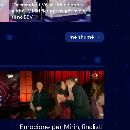
ço
"Faleminderit Vëllai i Madh dhe të
gjithë…"/ Miri flet për rrugëtimin e
tij në BBV
më shumë →
Emocione për Mirin, finalisti