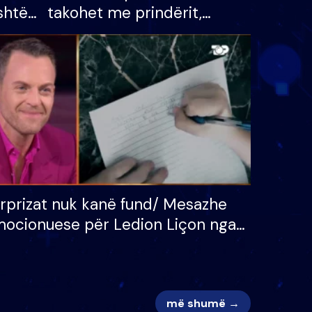
shtë
takohet me prindërit,
tëpinë
vajzën dhe bashkëshorten:
 për
S’kemi ndonjë letër divorci
adh
apo jo?
rprizat nuk kanë fund/ Mesazhe
ocionuese për Ledion Liçon nga
na dhe fëmijët e tij, moderatori
k i mban dot lotët: Nuk meritoj…
më shumë →