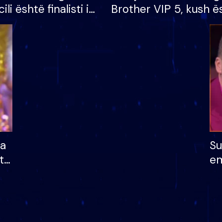
cili është finalisti i
Brother VIP 5, kush ë
 që lë shtëpinë
banori i parë që lë sh
dhe humb mundësinë
të fituar çmimin e m
ha
Su
të
em
më
në
nu