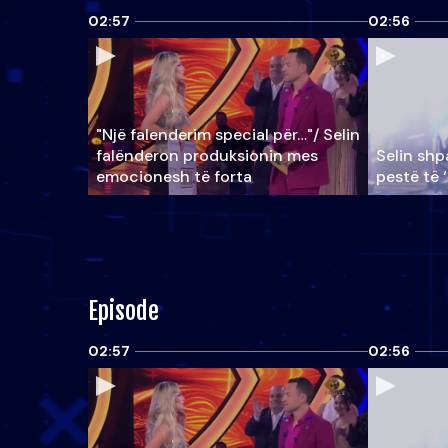
02:57
02:56
"Një falenderim special për…"/ Selin
falënderon produksionin mes
Selin shpa
emocionesh të forta
pestë të 
Episode
02:57
02:56