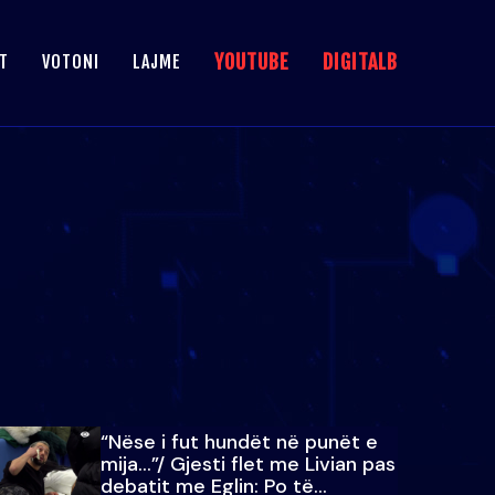
YOUTUBE
DIGITALB
T
VOTONI
LAJME
“Nëse i fut hundët në punët e
mija…”/ Gjesti flet me Livian pas
debatit me Eglin: Po të