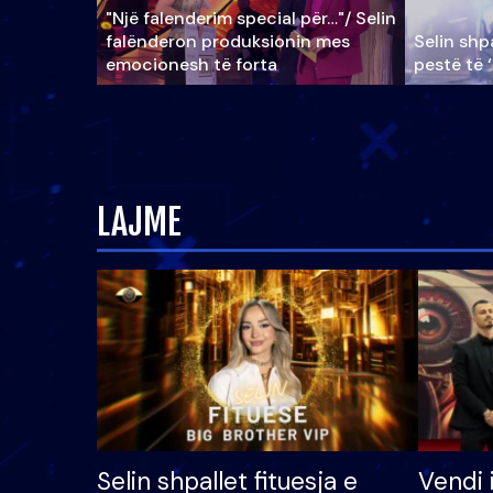
"Një falenderim special për…"/ Selin
falënderon produksionin mes
Selin shpa
emocionesh të forta
pestë të 
LAJME
Selin shpallet fituesja e
Vendi 