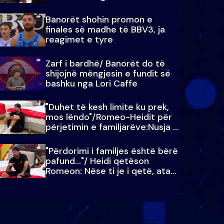
paralajmëroj
Banorët shohin promon e
finales së madhe të BBV3, ja
reagimet e tyre
Zarf i bardhë/ Banorët do të
shijojnë mëngjesin e fundit së
bashku nga Lori Caffe
"Duhet të kesh limite ku prek,
mos lëndo"/Romeo-Heidit për
përjetimin e familjarëve:Nusja e
Julit…
"Përdorimi i familjes është bërë
pafund…"/ Heidi qetëson
Romeon: Nëse ti je i qetë, ata
qetësohen