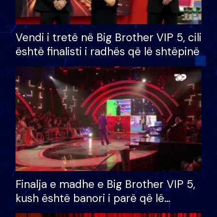
Vendi i tretë në Big Brother VIP 5, cili
është finalisti i radhës që lë shtëpinë
Finalja e madhe e Big Brother VIP 5,
kush është banori i parë që lë
shtëpinë dhe humb mundësinë për