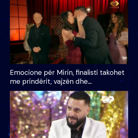
të fituar çmimin e madh
Emocione për Mirin, finalisti takohet
me prindërit, vajzën dhe
bashkëshorten: S’kemi ndonjë letër
divorci apo jo?