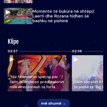
Momente të bukura në shtëpi/
Laerti dhe Rozana hidhen së
bashku në pishinë
Klipe
02:57
02:56
"Një falenderim special për…"/
Selin falënderon produksionin
Selin shpallet fitu
mes emocionesh të forta
të pestë të ‘Big Br
më shumë →