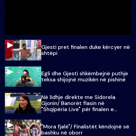
Gjesti pret finalen duke kërcyer në
shtëpi
Egli dhe Gjesti shkëmbejnë puthje
teksa shijojnë muzikën në pishinë
Në lidhje direkte me Sidorela
Gjonin/ Banorët flasin në
"Shqipëria Live" për finalen e
madhe
"Mora fjalë"/ Finalistët këndojnë së
bashku në oborr