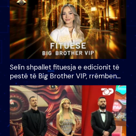
Selin shpallet fituesja e edicionit të
pestë të Big Brother VIP, rrëmben
çmimin e madh prej 100 mijë eurosh