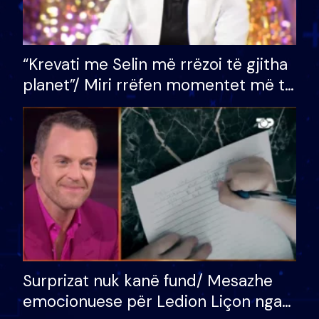
“Krevati me Selin më rrëzoi të gjitha
planet”/ Miri rrëfen momentet më të
bukura në shtëpinë e BB VIP: Do më
mungojë zilja e mëngjesit kur…
Surprizat nuk kanë fund/ Mesazhe
emocionuese për Ledion Liçon nga