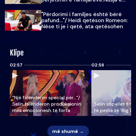
Julit…
"Përdorimi i familjes është bërë
pafund…"/ Heidi qetëson Romeon:
Nëse ti je i qetë, ata qetësohen
Klipe
02:57
02:56
"Një falenderim special për…"/
Selin falënderon produksionin
Selin shpallet fitu
mes emocionesh të forta
të pestë të ‘Big Br
më shumë →