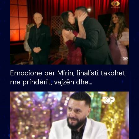
të fituar çmimin e madh
Emocione për Mirin, finalisti takohet
me prindërit, vajzën dhe
bashkëshorten: S’kemi ndonjë letër
divorci apo jo?