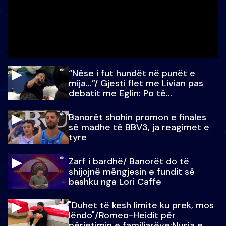
“Nëse i fut hundët në punët e
mija…”/ Gjesti flet me Livian pas
debatit me Eglin: Po të
paralajmëroj
Banorët shohin promon e finales
së madhe të BBV3, ja reagimet e
tyre
Zarf i bardhë/ Banorët do të
shijojnë mëngjesin e fundit së
bashku nga Lori Caffe
"Duhet të kesh limite ku prek, mos
lëndo"/Romeo-Heidit për
përjetimin e familjarëve:Nusja e