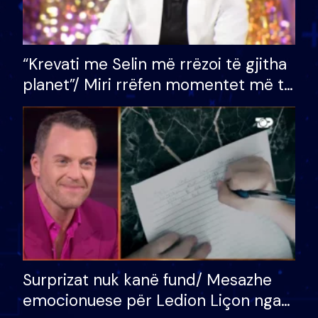
“Krevati me Selin më rrëzoi të gjitha
planet”/ Miri rrëfen momentet më të
bukura në shtëpinë e BB VIP: Do më
mungojë zilja e mëngjesit kur…
Surprizat nuk kanë fund/ Mesazhe
emocionuese për Ledion Liçon nga