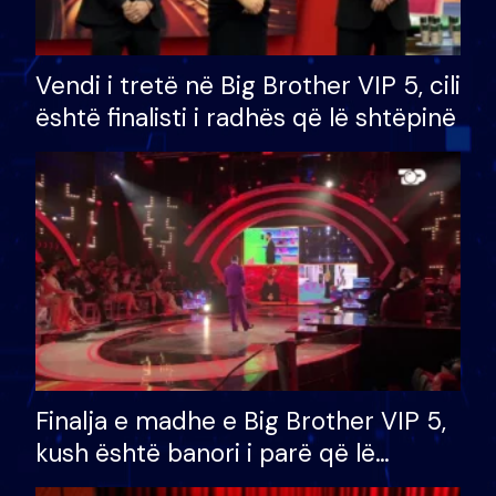
Vendi i tretë në Big Brother VIP 5, cili
është finalisti i radhës që lë shtëpinë
Finalja e madhe e Big Brother VIP 5,
kush është banori i parë që lë
shtëpinë dhe humb mundësinë për