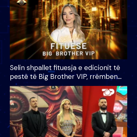
Selin shpallet fituesja e edicionit të
pestë të Big Brother VIP, rrëmben
çmimin e madh prej 100 mijë eurosh