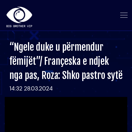
“Ngele duke u përmendur
fëmijët”/ Françeska e ndjek
nga pas, Roza: Shko pastro sytë
14:32 28.03.2024