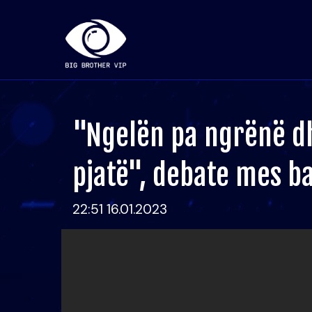
"Ngelën pa ngrënë dh
pjatë", debate mes b
22:51 16.01.2023