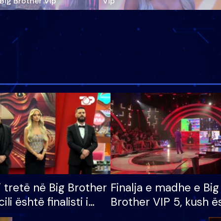
‘Big Brother Vip’
Vip"
i tretë në Big Brother
Finalja e madhe e Big
cili është finalisti i
Brother VIP 5, kush ë
 që lë shtëpinë
banori i parë që lë sh