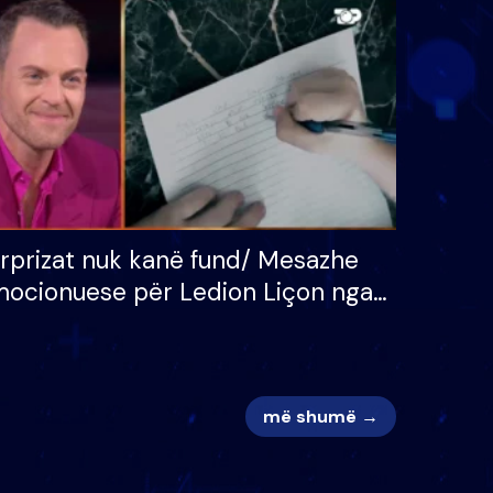
 për
S’kemi ndonjë letër divorci
adh
apo jo?
rprizat nuk kanë fund/ Mesazhe
ocionuese për Ledion Liçon nga
na dhe fëmijët e tij, moderatori
k i mban dot lotët: Nuk meritoj…
më shumë →