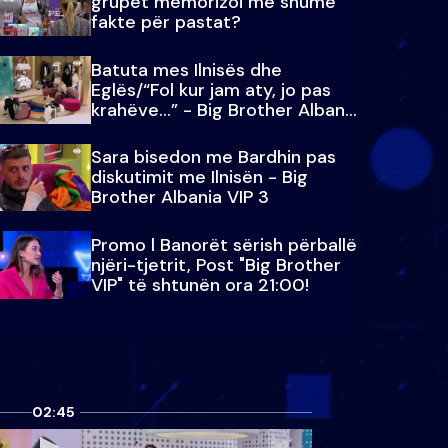
grupet memorizoi më shumë
fakte për pastat?
Batuta mes Ilnisës dhe
Eglës/“Fol kur jam aty, jo pas
krahëve…” - Big Brother Albania
VIP 3
Sara bisedon me Bardhin pas
diskutimit me Ilnisën - Big
Brother Albania VIP 3
Promo l Banorët sërish përballë
njëri-tjetrit, Post "Big Brother
VIP" të shtunën ora 21:00!
02:45