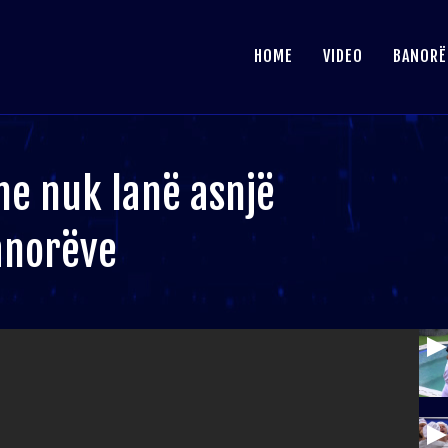
HOME
VIDEO
BANORË
e nuk lanë asnjë
anorëve