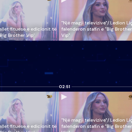
"Një magji televizive"/ Ledion Li
llet fituese e edicionit të
falenderon stafin e "Big Brother
‘Big Brother Vip’
Vip"
02:51
"Një magji televizive"/ Ledion Li
llet fituese e edicionit të
falenderon stafin e "Big Brother