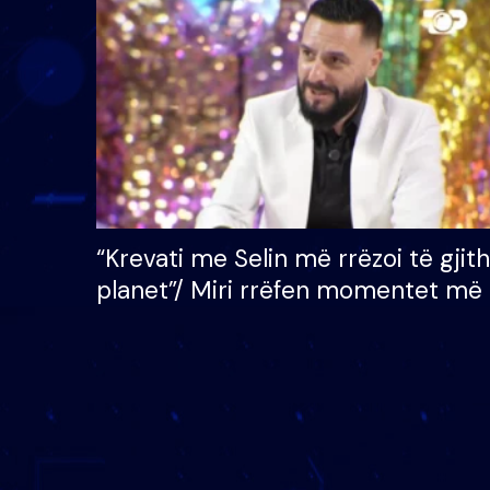
çmimin e madh prej 100
mijë eurosh
“Krevati me Selin më rrëzoi të gjit
planet”/ Miri rrëfen momentet më 
bukura në shtëpinë e BB VIP: Do 
mungojë zilja e mëngjesit kur…