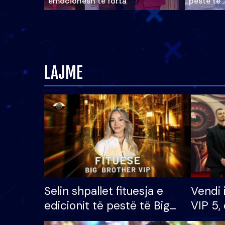
emocionesh të forta
pestë të 
LAJME
Selin shpallet fituesja e
Vendi 
edicionit të pestë të Big
VIP 5, 
Brother VIP, rrëmben
radhës