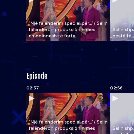
"Një falenderim special për…"/ Selin
falënderon produksionin mes
Selin shpa
emocionesh të forta
pestë të 
Episode
02:57
02:56
"Një falenderim special për…"/ Selin
falënderon produksionin mes
Selin shpa