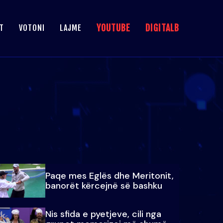
YOUTUBE
DIGITALB
T
VOTONI
LAJME
Paqe mes Eglës dhe Meritonit,
banorët kërcejnë së bashku
Nis sfida e pyetjeve, cili nga