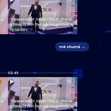
ço
"Faleminderit Vëllai i Madh dhe të
gjithë…"/ Miri flet për rrugëtimin e
tij në BBV
më shumë →
02:45
ço
"Faleminderit Vëllai i Madh dhe të
gjithë…"/ Miri flet për rrugëtimin e