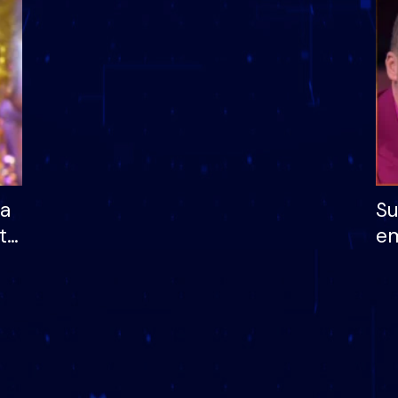
dhe humb mundësinë
të fituar çmimin e m
ha
Su
të
em
më
në
nu