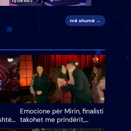
tij në BBV
më shumë →
Emocione për Mirin, finalisti
shtë
takohet me prindërit,
tëpinë
vajzën dhe bashkëshorten: