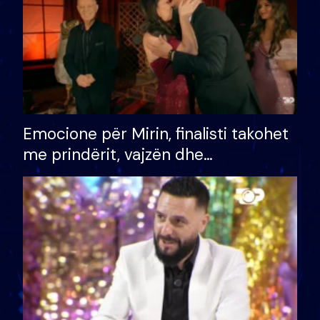
Emocione për Mirin, finalisti takohet
me prindërit, vajzën dhe
bashkëshorten: S’kemi ndonjë letër
divorci apo jo?