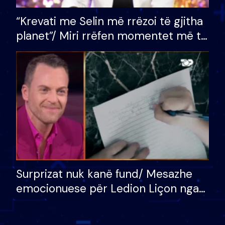
“Krevati me Selin më rrëzoi të gjitha
planet”/ Miri rrëfen momentet më të
bukura në shtëpinë e BB VIP: Do më
mungojë zilja e mëngjesit kur…
Surprizat nuk kanë fund/ Mesazhe
emocionuese për Ledion Liçon nga
nëna dhe fëmijët e tij, moderatori
nuk i mban dot lotët: Nuk meritoj…