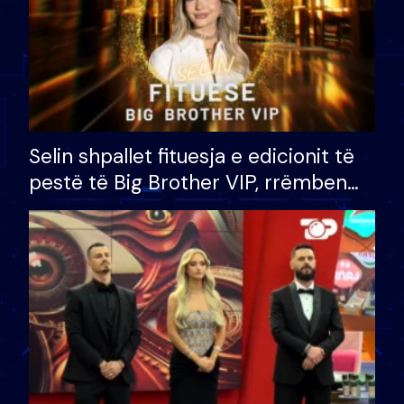
Selin shpallet fituesja e edicionit të
pestë të Big Brother VIP, rrëmben
çmimin e madh prej 100 mijë eurosh