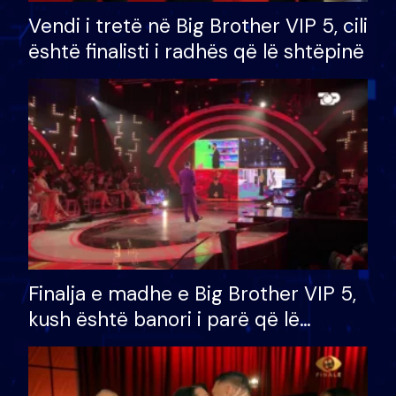
Vendi i tretë në Big Brother VIP 5, cili
është finalisti i radhës që lë shtëpinë
Finalja e madhe e Big Brother VIP 5,
kush është banori i parë që lë
shtëpinë dhe humb mundësinë për
të fituar çmimin e madh