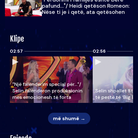
pafund…"/ Heidi qetëson Romeon:
Nëse ti je i qetë, ata qetësohen
Klipe
02:57
02:56
"Një falenderim special për…"/
Selin falënderon produksionin
Selin shpallet fitu
mes emocionesh të forta
të pestë të ‘Big Br
më shumë →