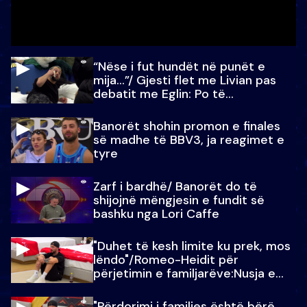
“Nëse i fut hundët në punët e
mija…”/ Gjesti flet me Livian pas
debatit me Eglin: Po të
paralajmëroj
Banorët shohin promon e finales
së madhe të BBV3, ja reagimet e
tyre
Zarf i bardhë/ Banorët do të
shijojnë mëngjesin e fundit së
bashku nga Lori Caffe
"Duhet të kesh limite ku prek, mos
lëndo"/Romeo-Heidit për
përjetimin e familjarëve:Nusja e
Julit…
"Përdorimi i familjes është bërë