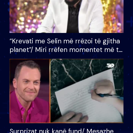
“Krevati me Selin më rrëzoi të gjitha
planet”/ Miri rrëfen momentet më të
bukura në shtëpinë e BB VIP: Do më
mungojë zilja e mëngjesit kur…
Surprizat nuk kanë fund/ Mesazhe