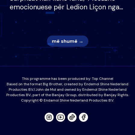
emocionuese për Ledion Liçon nga
nëna dhe fëmijët e tij, moderatori
nuk i mban dot lotët: Nuk meritoj…
më shumë →
This programme has been produced by:
Top Channel
Based on the format Big Brother, created by Endemol Shine Nederland
Producties B.V./John de Mol and owned by Endemol Shine Nederland
Producties BV., part of the Banijay Group, distributed by Banijay Rights.
Copyright © Endamol Shine Nederland Producties B.V.