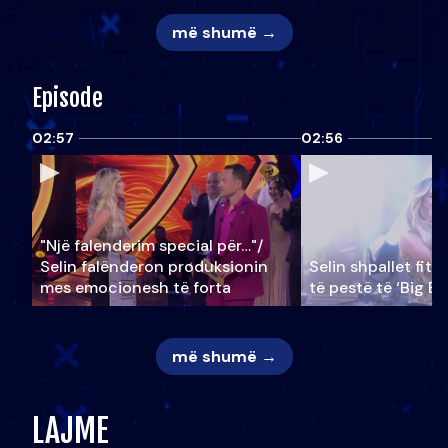
më shumë →
Episode
02:57
02:56
"Një falenderim special për…"/
Selin falënderon produksionin
Selin shpallet fitu
mes emocionesh të forta
të pestë të ‘Big Br
më shumë →
LAJME