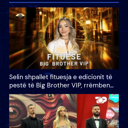
Selin shpallet fituesja e edicionit të
pestë të Big Brother VIP, rrëmben
çmimin e madh prej 100 mijë eurosh