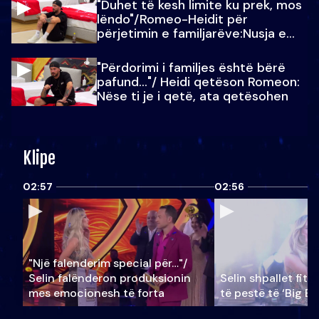
"Duhet të kesh limite ku prek, mos
lëndo"/Romeo-Heidit për
përjetimin e familjarëve:Nusja e
Julit…
"Përdorimi i familjes është bërë
pafund…"/ Heidi qetëson Romeon:
Nëse ti je i qetë, ata qetësohen
Klipe
02:57
02:56
"Një falenderim special për…"/
Selin falënderon produksionin
Selin shpallet fitu
mes emocionesh të forta
të pestë të ‘Big Br