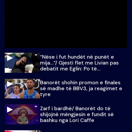
“Nëse i fut hundët në punët e
mija…”/ Gjesti flet me Livian pas
debatit me Eglin: Po të
paralajmëroj
Banorët shohin promon e finales
së madhe të BBV3, ja reagimet e
tyre
Zarf i bardhë/ Banorët do të
shijojnë mëngjesin e fundit së
bashku nga Lori Caffe