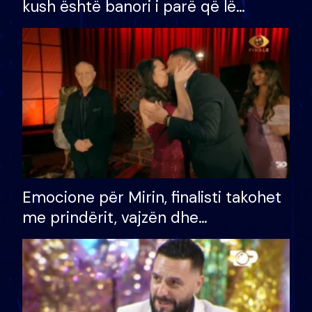
kush është banori i parë që lë
shtëpinë dhe humb mundësinë për
të fituar çmimin e madh
Emocione për Mirin, finalisti takohet
me prindërit, vajzën dhe
bashkëshorten: S’kemi ndonjë letër
divorci apo jo?