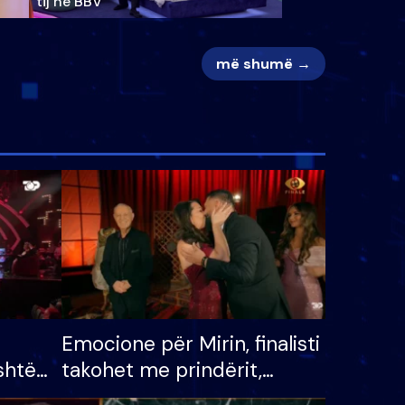
tij në BBV
më shumë →
Emocione për Mirin, finalisti
shtë
takohet me prindërit,
tëpinë
vajzën dhe bashkëshorten: