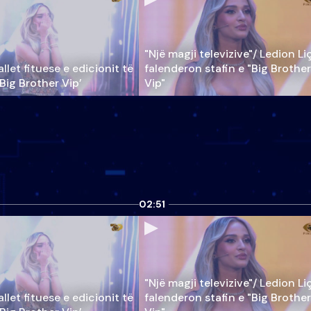
"Një magji televizive"/ Ledion Li
llet fituese e edicionit të
falenderon stafin e "Big Brother
‘Big Brother Vip’
Vip"
02:51
"Një magji televizive"/ Ledion Li
llet fituese e edicionit të
falenderon stafin e "Big Brother