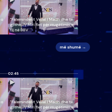
ço
"Faleminderit Vëllai i Madh dhe të
gjithë…"/ Miri flet për rrugëtimin e
tij në BBV
më shumë →
02:45
ço
"Faleminderit Vëllai i Madh dhe të
gjithë…"/ Miri flet për rrugëtimin e