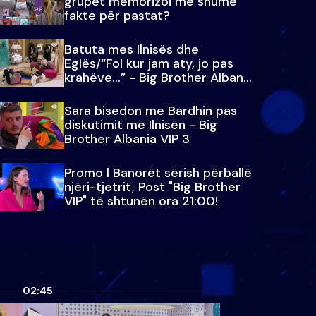
grupet memorizoi më shumë
fakte për pastat?
Batuta mes Ilnisës dhe
Eglës/“Fol kur jam aty, jo pas
krahëve…” - Big Brother Albania
VIP 3
Sara bisedon me Bardhin pas
diskutimit me Ilnisën - Big
Brother Albania VIP 3
Promo l Banorët sërish përballë
njëri-tjetrit, Post "Big Brother
VIP" të shtunën ora 21:00!
02:45