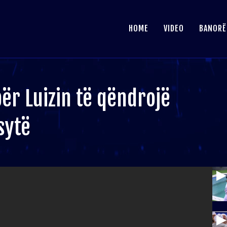
HOME
VIDEO
BANORË
për Luizin të qëndrojë
sytë