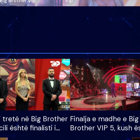
‘Big Brother Vip’
Vip"
i tretë në Big Brother
Finalja e madhe e Big
cili është finalisti i
Brother VIP 5, kush ë
 që lë shtëpinë
banori i parë që lë sh