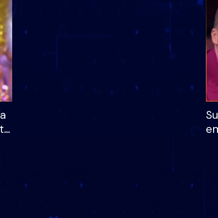
dhe humb mundësinë
të fituar çmimin e m
ha
Su
të
em
më
në
nu