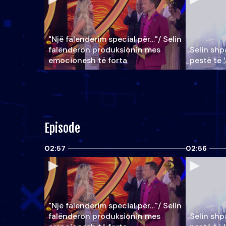
"Një falenderim special për…"/ Selin
falënderon produksionin mes
Selin shpa
emocionesh të forta
pestë të 
Episode
02:57
02:56
"Një falenderim special për…"/ Selin
falënderon produksionin mes
Selin shpa