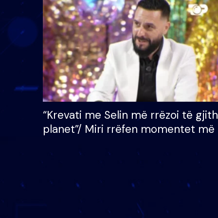
çmimin e madh prej 100
mijë eurosh
“Krevati me Selin më rrëzoi të gjit
planet”/ Miri rrëfen momentet më 
bukura në shtëpinë e BB VIP: Do 
mungojë zilja e mëngjesit kur…