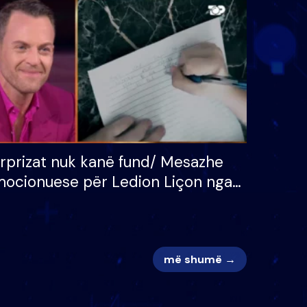
 për
S’kemi ndonjë letër divorci
adh
apo jo?
rprizat nuk kanë fund/ Mesazhe
ocionuese për Ledion Liçon nga
na dhe fëmijët e tij, moderatori
k i mban dot lotët: Nuk meritoj…
më shumë →