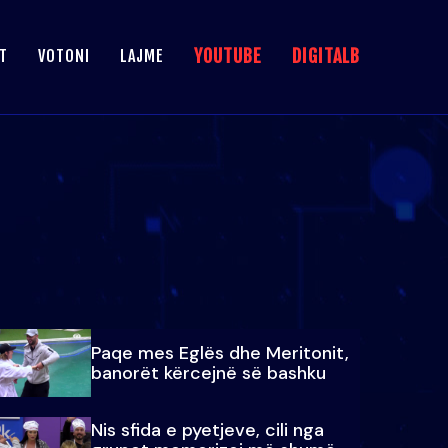
YOUTUBE
DIGITALB
T
VOTONI
LAJME
Paqe mes Eglës dhe Meritonit,
banorët kërcejnë së bashku
Nis sfida e pyetjeve, cili nga