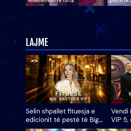
emocionesh të forta
pestë të 
LAJME
Selin shpallet fituesja e
Vendi 
edicionit të pestë të Big
VIP 5, 
Brother VIP, rrëmben
radhës