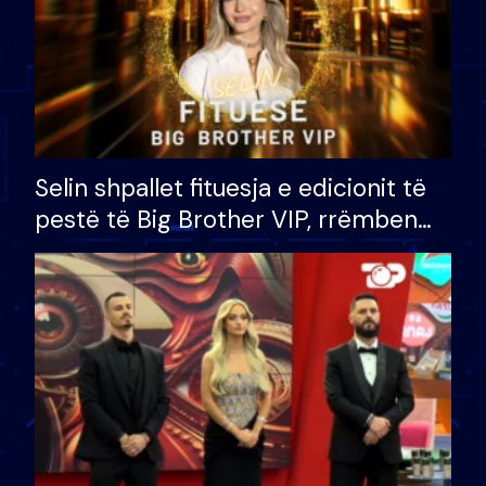
Selin shpallet fituesja e edicionit të
pestë të Big Brother VIP, rrëmben
çmimin e madh prej 100 mijë eurosh