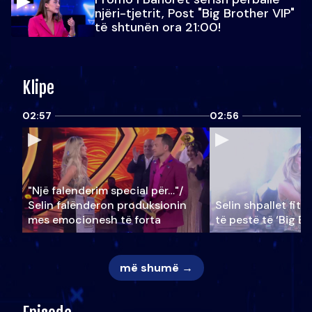
njëri-tjetrit, Post "Big Brother VIP"
të shtunën ora 21:00!
Klipe
02:57
02:56
"Një falenderim special për…"/
Selin falënderon produksionin
Selin shpallet fitu
mes emocionesh të forta
të pestë të ‘Big Br
më shumë →