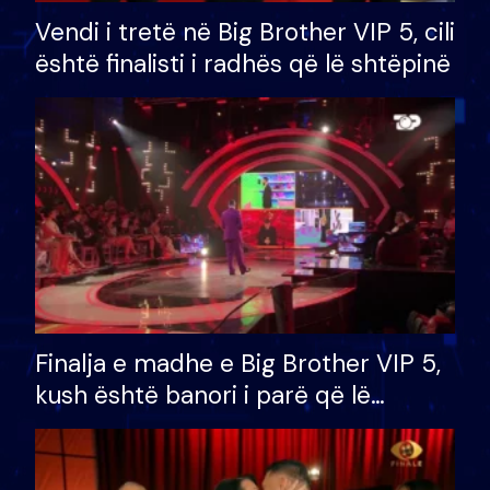
Vendi i tretë në Big Brother VIP 5, cili
është finalisti i radhës që lë shtëpinë
Finalja e madhe e Big Brother VIP 5,
kush është banori i parë që lë
shtëpinë dhe humb mundësinë për
të fituar çmimin e madh