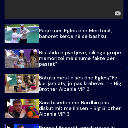
Paqe mes Eglës dhe Meritonit,
banorët kërcejnë së bashku
Nis sfida e pyetjeve, cili nga grupet
memorizoi më shumë fakte për
pastat?
Batuta mes Ilnisës dhe Eglës/“Fol
kur jam aty, jo pas krahëve…” - Big
Brother Albania VIP 3
Sara bisedon me Bardhin pas
diskutimit me Ilnisën - Big Brother
Albania VIP 3
Promo l Banorët sërish përballë