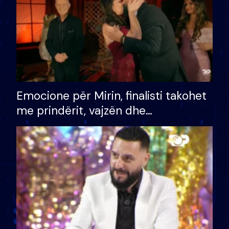
Emocione për Mirin, finalisti takohet
me prindërit, vajzën dhe
bashkëshorten: S’kemi ndonjë letër
divorci apo jo?