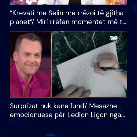
“Krevati me Selin më rrëzoi të gjitha
planet”/ Miri rrëfen momentet më të
bukura në shtëpinë e BB VIP: Do më
mungojë zilja e mëngjesit kur…
Surprizat nuk kanë fund/ Mesazhe
emocionuese për Ledion Liçon nga
nëna dhe fëmijët e tij, moderatori
nuk i mban dot lotët: Nuk meritoj…