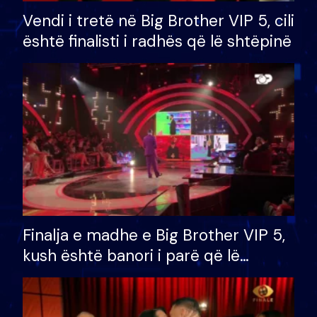
Vendi i tretë në Big Brother VIP 5, cili
është finalisti i radhës që lë shtëpinë
Finalja e madhe e Big Brother VIP 5,
kush është banori i parë që lë
shtëpinë dhe humb mundësinë për
të fituar çmimin e madh