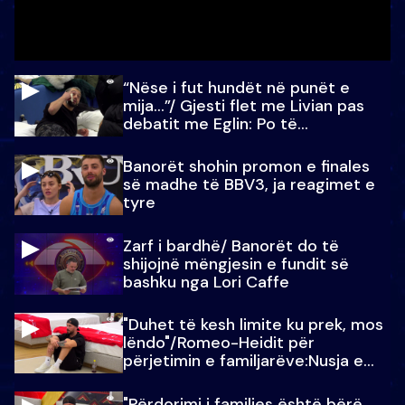
“Nëse i fut hundët në punët e
mija…”/ Gjesti flet me Livian pas
debatit me Eglin: Po të
paralajmëroj
Banorët shohin promon e finales
së madhe të BBV3, ja reagimet e
tyre
Zarf i bardhë/ Banorët do të
shijojnë mëngjesin e fundit së
bashku nga Lori Caffe
"Duhet të kesh limite ku prek, mos
lëndo"/Romeo-Heidit për
përjetimin e familjarëve:Nusja e
Julit…
"Përdorimi i familjes është bërë