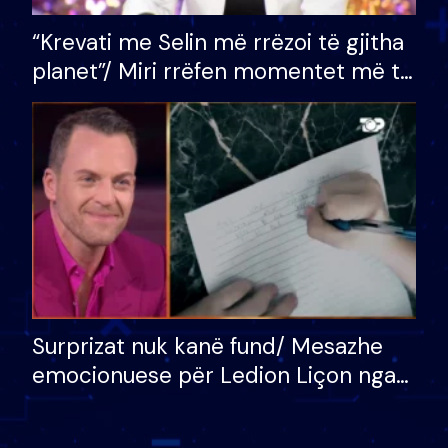
“Krevati me Selin më rrëzoi të gjitha
planet”/ Miri rrëfen momentet më të
bukura në shtëpinë e BB VIP: Do më
mungojë zilja e mëngjesit kur…
Surprizat nuk kanë fund/ Mesazhe
emocionuese për Ledion Liçon nga
nëna dhe fëmijët e tij, moderatori
nuk i mban dot lotët: Nuk meritoj…