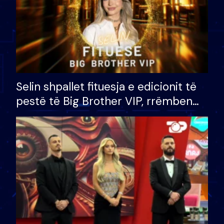
Selin shpallet fituesja e edicionit të
pestë të Big Brother VIP, rrëmben
çmimin e madh prej 100 mijë eurosh