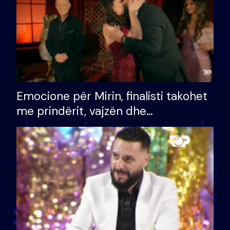
Emocione për Mirin, finalisti takohet
me prindërit, vajzën dhe
bashkëshorten: S’kemi ndonjë letër
divorci apo jo?