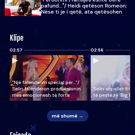
pafund…"/ Heidi qetëson Romeon:
Nëse ti je i qetë, ata qetësohen
Klipe
02:57
02:56
"Një falenderim special për…"/
Selin falënderon produksionin
Selin shpallet fitu
mes emocionesh të forta
të pestë të ‘Big Br
më shumë →