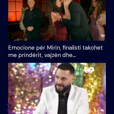
Emocione për Mirin, finalisti takohet
me prindërit, vajzën dhe
bashkëshorten: S’kemi ndonjë letër
divorci apo jo?