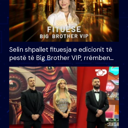
Selin shpallet fituesja e edicionit të
pestë të Big Brother VIP, rrëmben
çmimin e madh prej 100 mijë eurosh