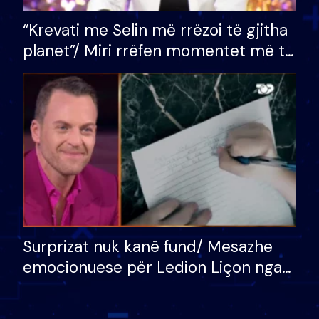
“Krevati me Selin më rrëzoi të gjitha
planet”/ Miri rrëfen momentet më të
bukura në shtëpinë e BB VIP: Do më
mungojë zilja e mëngjesit kur…
Surprizat nuk kanë fund/ Mesazhe
emocionuese për Ledion Liçon nga
nëna dhe fëmijët e tij, moderatori
nuk i mban dot lotët: Nuk meritoj…