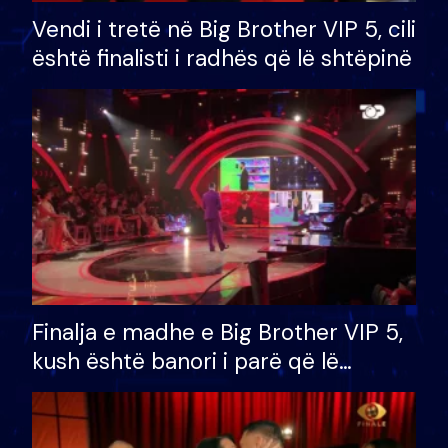
Vendi i tretë në Big Brother VIP 5, cili
është finalisti i radhës që lë shtëpinë
Finalja e madhe e Big Brother VIP 5,
kush është banori i parë që lë
shtëpinë dhe humb mundësinë për
të fituar çmimin e madh