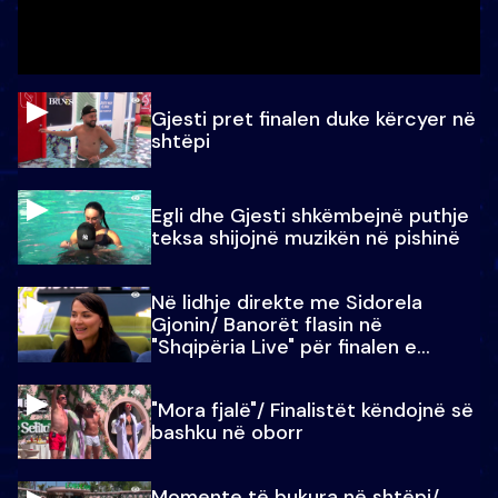
Gjesti pret finalen duke kërcyer në
shtëpi
Egli dhe Gjesti shkëmbejnë puthje
teksa shijojnë muzikën në pishinë
Në lidhje direkte me Sidorela
Gjonin/ Banorët flasin në
"Shqipëria Live" për finalen e
madhe
"Mora fjalë"/ Finalistët këndojnë së
bashku në oborr
Momente të bukura në shtëpi/