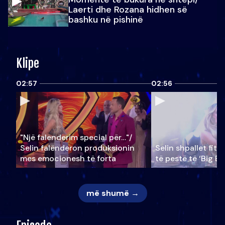
Laerti dhe Rozana hidhen së
bashku në pishinë
Klipe
02:57
02:56
"Një falenderim special për…"/
Selin falënderon produksionin
Selin shpallet fitu
mes emocionesh të forta
të pestë të ‘Big Br
më shumë →