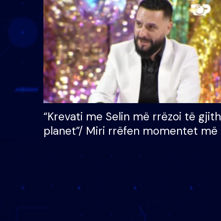
çmimin e madh prej 100
mijë eurosh
“Krevati me Selin më rrëzoi të gjit
planet”/ Miri rrëfen momentet më 
bukura në shtëpinë e BB VIP: Do 
mungojë zilja e mëngjesit kur…