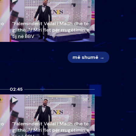
ço
"Faleminderit Vëllai i Madh dhe të
gjithë…"/ Miri flet për rrugëtimin e
tij në BBV
më shumë →
02:45
ço
"Faleminderit Vëllai i Madh dhe të
gjithë…"/ Miri flet për rrugëtimin e