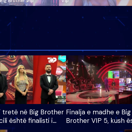
‘Big Brother Vip’
Vip"
i tretë në Big Brother
Finalja e madhe e Big
cili është finalisti i
Brother VIP 5, kush ë
 që lë shtëpinë
banori i parë që lë sh