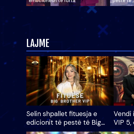
emocionesh të forta
pestë të 
LAJME
Selin shpallet fituesja e
Vendi 
edicionit të pestë të Big
VIP 5, 
Brother VIP, rrëmben
radhës