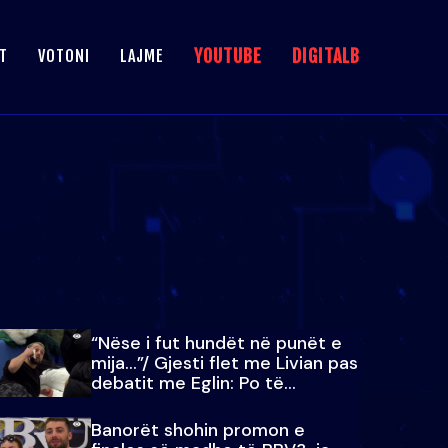
YOUTUBE
DIGITALB
T
VOTONI
LAJME
“Nëse i fut hundët në punët e
mija…”/ Gjesti flet me Livian pas
debatit me Eglin: Po të
paralajmëroj
Banorët shohin promon e