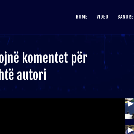
HOME
VIDEO
BANORË
xojnë komentet për
htë autori