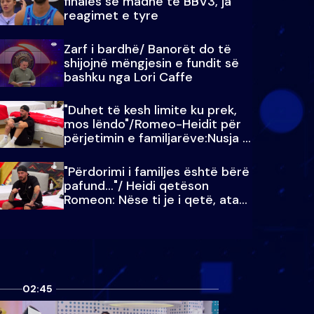
finales së madhe të BBV3, ja
reagimet e tyre
Zarf i bardhë/ Banorët do të
shijojnë mëngjesin e fundit së
bashku nga Lori Caffe
"Duhet të kesh limite ku prek,
mos lëndo"/Romeo-Heidit për
përjetimin e familjarëve:Nusja e
Julit…
"Përdorimi i familjes është bërë
pafund…"/ Heidi qetëson
Romeon: Nëse ti je i qetë, ata
qetësohen
02:45