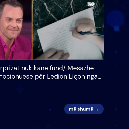
 për
S’kemi ndonjë letër divorci
adh
apo jo?
rprizat nuk kanë fund/ Mesazhe
ocionuese për Ledion Liçon nga
na dhe fëmijët e tij, moderatori
k i mban dot lotët: Nuk meritoj…
më shumë →