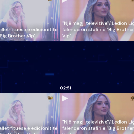
"Një magji televizive"/ Ledion Li
llet fituese e edicionit të
falenderon stafin e "Big Brother
‘Big Brother Vip’
Vip"
02:51
"Një magji televizive"/ Ledion Li
llet fituese e edicionit të
falenderon stafin e "Big Brother