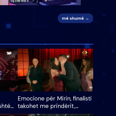
tij në BBV
më shumë →
Emocione për Mirin, finalisti
shtë
takohet me prindërit,
tëpinë
vajzën dhe bashkëshorten: