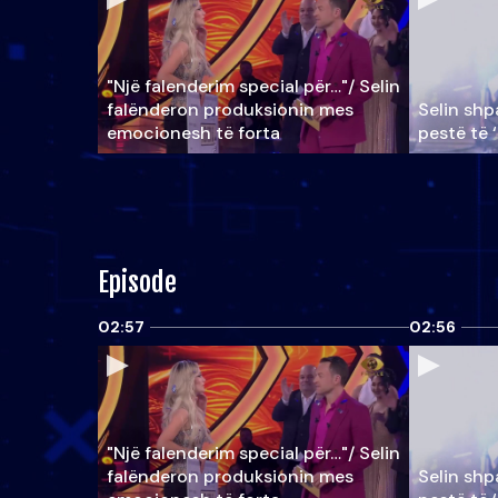
"Një falenderim special për…"/ Selin
falënderon produksionin mes
Selin shpa
emocionesh të forta
pestë të 
Episode
02:57
02:56
"Një falenderim special për…"/ Selin
falënderon produksionin mes
Selin shpa