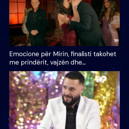
Emocione për Mirin, finalisti takohet
me prindërit, vajzën dhe
bashkëshorten: S’kemi ndonjë letër
divorci apo jo?