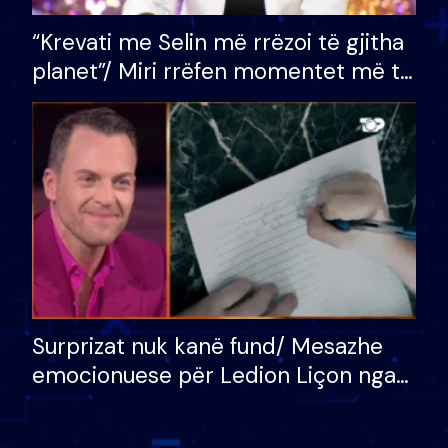
“Krevati me Selin më rrëzoi të gjitha
planet”/ Miri rrëfen momentet më të
bukura në shtëpinë e BB VIP: Do më
mungojë zilja e mëngjesit kur…
Surprizat nuk kanë fund/ Mesazhe
emocionuese për Ledion Liçon nga
nëna dhe fëmijët e tij, moderatori
nuk i mban dot lotët: Nuk meritoj…