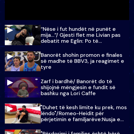
“Nëse i fut hundët në punët e
mija…”/ Gjesti flet me Livian pas
debatit me Eglin: Po të
paralajmëroj
Banorët shohin promon e finales
së madhe të BBV3, ja reagimet e
tyre
Zarf i bardhë/ Banorët do të
shijojnë mëngjesin e fundit së
bashku nga Lori Caffe
"Duhet të kesh limite ku prek, mos
lëndo"/Romeo-Heidit për
përjetimin e familjarëve:Nusja e
Julit…
"Përdorimi i familjes është bërë