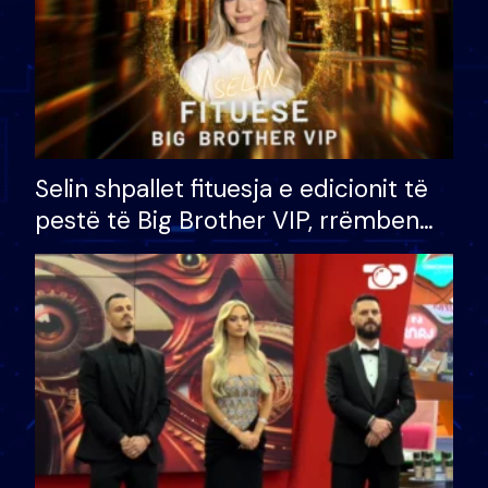
Selin shpallet fituesja e edicionit të
pestë të Big Brother VIP, rrëmben
çmimin e madh prej 100 mijë eurosh