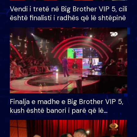
Vendi i tretë në Big Brother VIP 5, cili
është finalisti i radhës që lë shtëpinë
Finalja e madhe e Big Brother VIP 5,
kush është banori i parë që lë
shtëpinë dhe humb mundësinë për
të fituar çmimin e madh