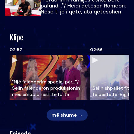
pafund…"/ Heidi qetëson Romeon:
Nëse ti je i qetë, ata qetësohen
Klipe
02:57
02:56
"Një falenderim special për…"/
Selin falënderon produksionin
Selin shpallet fitu
mes emocionesh të forta
të pestë të ‘Big Br
më shumë →