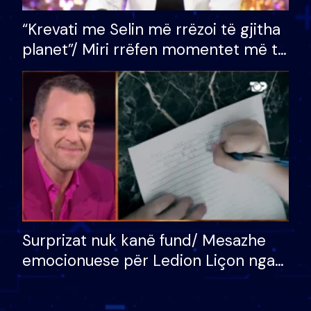
“Krevati me Selin më rrëzoi të gjitha
planet”/ Miri rrëfen momentet më të
bukura në shtëpinë e BB VIP: Do më
mungojë zilja e mëngjesit kur…
Surprizat nuk kanë fund/ Mesazhe
emocionuese për Ledion Liçon nga
nëna dhe fëmijët e tij, moderatori
nuk i mban dot lotët: Nuk meritoj…