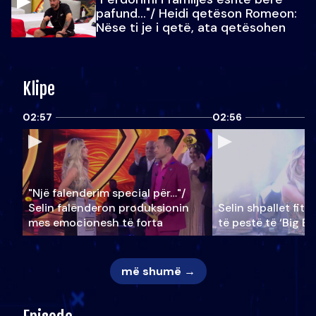
pafund…"/ Heidi qetëson Romeon:
Nëse ti je i qetë, ata qetësohen
Klipe
02:57
02:56
"Një falenderim special për…"/
Selin falënderon produksionin
Selin shpallet fitu
mes emocionesh të forta
të pestë të ‘Big Br
më shumë →