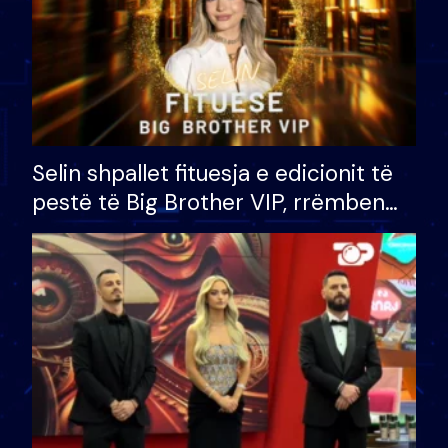
Selin shpallet fituesja e edicionit të
pestë të Big Brother VIP, rrëmben
çmimin e madh prej 100 mijë eurosh