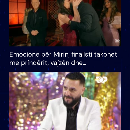
Emocione për Mirin, finalisti takohet
me prindërit, vajzën dhe
bashkëshorten: S’kemi ndonjë letër
divorci apo jo?