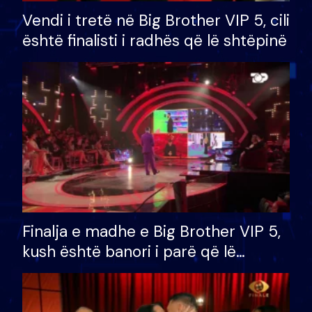
Vendi i tretë në Big Brother VIP 5, cili
është finalisti i radhës që lë shtëpinë
Finalja e madhe e Big Brother VIP 5,
kush është banori i parë që lë
shtëpinë dhe humb mundësinë për
të fituar çmimin e madh