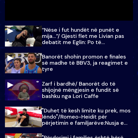
“Nëse i fut hundët në punët e
mija…”/ Gjesti flet me Livian pas
debatit me Eglin: Po të
paralajmëroj
Banorët shohin promon e finales
së madhe të BBV3, ja reagimet e
tyre
Zarf i bardhë/ Banorët do të
shijojnë mëngjesin e fundit së
bashku nga Lori Caffe
"Duhet të kesh limite ku prek, mos
lëndo"/Romeo-Heidit për
përjetimin e familjarëve:Nusja e
Julit…
"Përdorimi i familjes është bërë