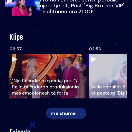
njëri-tjetrit, Post "Big Brother VIP"
të shtunën ora 21:00!
Klipe
02:57
02:56
"Një falenderim special për…"/
Selin falënderon produksionin
Selin shpallet fitu
mes emocionesh të forta
të pestë të ‘Big Br
më shumë →