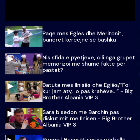
Paqe mes Eglës dhe Meritonit,
banorët kërcejnë së bashku
Nis sfida e pyetjeve, cili nga grupet
memorizoi më shumë fakte për
pastat?
Batuta mes Ilnisës dhe Eglës/“Fol
kur jam aty, jo pas krahëve…” - Big
Brother Albania VIP 3
Sara bisedon me Bardhin pas
diskutimit me Ilnisën - Big Brother
Albania VIP 3
Promo l Banorët sërish përballë