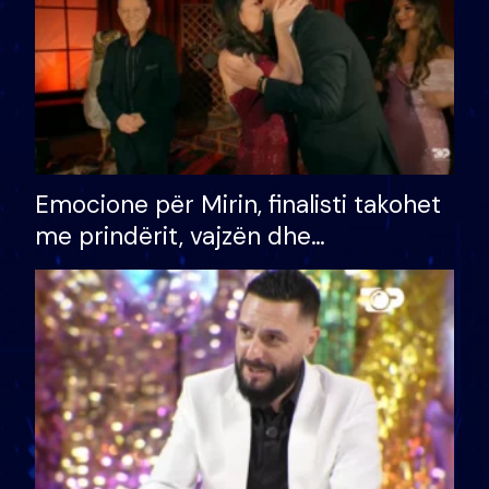
Emocione për Mirin, finalisti takohet
me prindërit, vajzën dhe
bashkëshorten: S’kemi ndonjë letër
divorci apo jo?