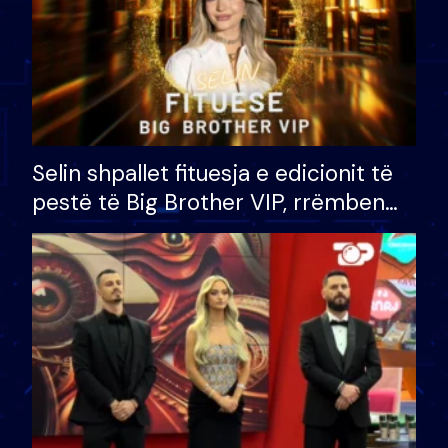
Selin shpallet fituesja e edicionit të
pestë të Big Brother VIP, rrëmben
çmimin e madh prej 100 mijë eurosh