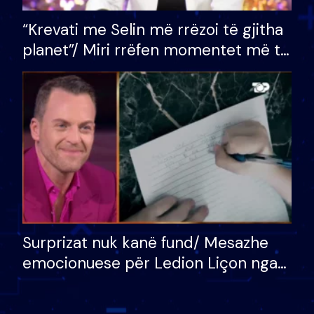
“Krevati me Selin më rrëzoi të gjitha
planet”/ Miri rrëfen momentet më të
bukura në shtëpinë e BB VIP: Do më
mungojë zilja e mëngjesit kur…
Surprizat nuk kanë fund/ Mesazhe
emocionuese për Ledion Liçon nga
nëna dhe fëmijët e tij, moderatori
nuk i mban dot lotët: Nuk meritoj…