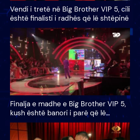
Vendi i tretë në Big Brother VIP 5, cili
është finalisti i radhës që lë shtëpinë
Finalja e madhe e Big Brother VIP 5,
kush është banori i parë që lë
shtëpinë dhe humb mundësinë për
të fituar çmimin e madh