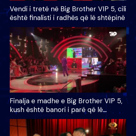
Vendi i tretë në Big Brother VIP 5, cili
është finalisti i radhës që lë shtëpinë
Finalja e madhe e Big Brother VIP 5,
kush është banori i parë që lë
shtëpinë dhe humb mundësinë për
të fituar çmimin e madh