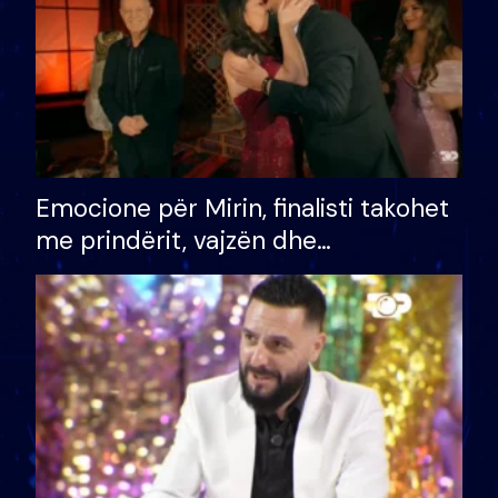
Emocione për Mirin, finalisti takohet
me prindërit, vajzën dhe
bashkëshorten: S’kemi ndonjë letër
divorci apo jo?