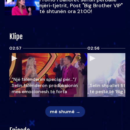
njëri-tjetrit, Post "Big Brother VIP"
të shtunën ora 21:00!
Klipe
02:57
02:56
"Një falenderim special për…"/
Selin falënderon produksionin
Selin shpallet fitu
mes emocionesh të forta
të pestë të ‘Big Br
më shumë →