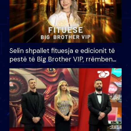
Selin shpallet fituesja e edicionit të
pestë të Big Brother VIP, rrëmben
çmimin e madh prej 100 mijë eurosh