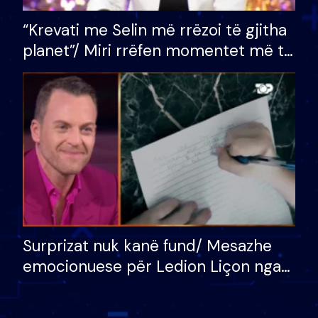
“Krevati me Selin më rrëzoi të gjitha
planet”/ Miri rrëfen momentet më të
bukura në shtëpinë e BB VIP: Do më
mungojë zilja e mëngjesit kur…
Surprizat nuk kanë fund/ Mesazhe
emocionuese për Ledion Liçon nga
nëna dhe fëmijët e tij, moderatori
nuk i mban dot lotët: Nuk meritoj…