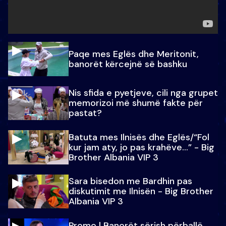
Paqe mes Eglës dhe Meritonit,
banorët kërcejnë së bashku
Nis sfida e pyetjeve, cili nga grupet
memorizoi më shumë fakte për
pastat?
Batuta mes Ilnisës dhe Eglës/“Fol
kur jam aty, jo pas krahëve…” - Big
Brother Albania VIP 3
Sara bisedon me Bardhin pas
diskutimit me Ilnisën - Big Brother
Albania VIP 3
Promo l Banorët sërish përballë