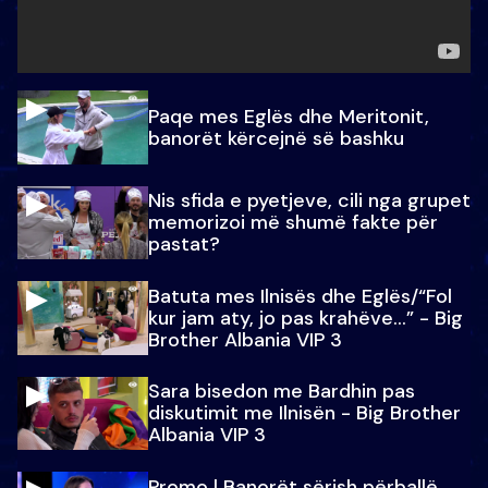
Paqe mes Eglës dhe Meritonit,
banorët kërcejnë së bashku
Nis sfida e pyetjeve, cili nga grupet
memorizoi më shumë fakte për
pastat?
Batuta mes Ilnisës dhe Eglës/“Fol
kur jam aty, jo pas krahëve…” - Big
Brother Albania VIP 3
Sara bisedon me Bardhin pas
diskutimit me Ilnisën - Big Brother
Albania VIP 3
Promo l Banorët sërish përballë