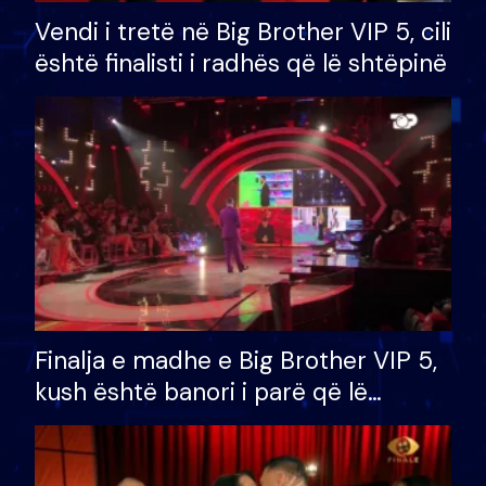
Vendi i tretë në Big Brother VIP 5, cili
është finalisti i radhës që lë shtëpinë
Finalja e madhe e Big Brother VIP 5,
kush është banori i parë që lë
shtëpinë dhe humb mundësinë për
të fituar çmimin e madh