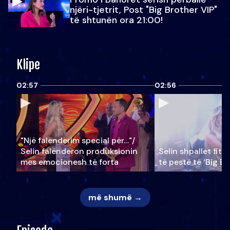
njëri-tjetrit, Post "Big Brother VIP"
të shtunën ora 21:00!
Klipe
02:57
02:56
"Një falenderim special për…"/
Selin falënderon produksionin
Selin shpallet fitu
mes emocionesh të forta
të pestë të ‘Big Br
më shumë →