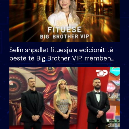
Selin shpallet fituesja e edicionit të
pestë të Big Brother VIP, rrëmben
çmimin e madh prej 100 mijë eurosh