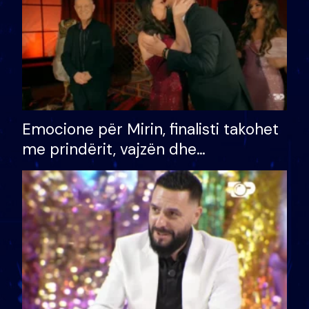
Emocione për Mirin, finalisti takohet
me prindërit, vajzën dhe
bashkëshorten: S’kemi ndonjë letër
divorci apo jo?