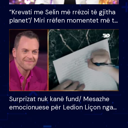
“Krevati me Selin më rrëzoi të gjitha
planet”/ Miri rrëfen momentet më të
bukura në shtëpinë e BB VIP: Do më
mungojë zilja e mëngjesit kur…
Surprizat nuk kanë fund/ Mesazhe
emocionuese për Ledion Liçon nga
nëna dhe fëmijët e tij, moderatori
nuk i mban dot lotët: Nuk meritoj…