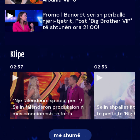
Promo l Banorët sërish përballë
njëri-tjetrit, Post "Big Brother VIP"
të shtunën ora 21:00!
Klipe
02:57
02:56
"Një falenderim special për…"/
Selin falënderon produksionin
Selin shpallet fitu
mes emocionesh të forta
të pestë të ‘Big Br
më shumë →