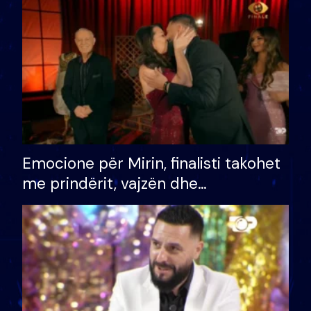
të fituar çmimin e madh
Emocione për Mirin, finalisti takohet
me prindërit, vajzën dhe
bashkëshorten: S’kemi ndonjë letër
divorci apo jo?