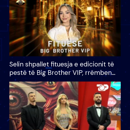
Selin shpallet fituesja e edicionit të
pestë të Big Brother VIP, rrëmben
çmimin e madh prej 100 mijë eurosh