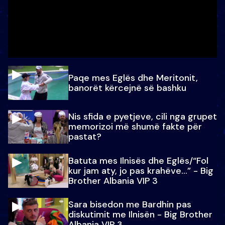
Paqe mes Eglës dhe Meritonit,
banorët kërcejnë së bashku
Nis sfida e pyetjeve, cili nga grupet
memorizoi më shumë fakte për
pastat?
Batuta mes Ilnisës dhe Eglës/“Fol
kur jam aty, jo pas krahëve…” - Big
Brother Albania VIP 3
Sara bisedon me Bardhin pas
diskutimit me Ilnisën - Big Brother
Albania VIP 3