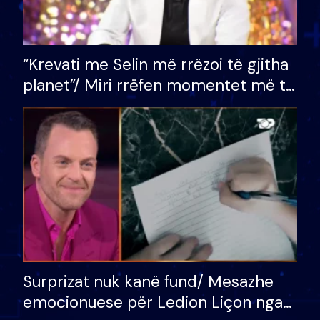
“Krevati me Selin më rrëzoi të gjitha
planet”/ Miri rrëfen momentet më të
bukura në shtëpinë e BB VIP: Do më
mungojë zilja e mëngjesit kur…
Surprizat nuk kanë fund/ Mesazhe
emocionuese për Ledion Liçon nga