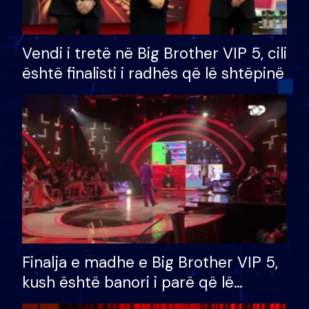
Vendi i tretë në Big Brother VIP 5, cili
është finalisti i radhës që lë shtëpinë
Finalja e madhe e Big Brother VIP 5,
kush është banori i parë që lë
shtëpinë dhe humb mundësinë për