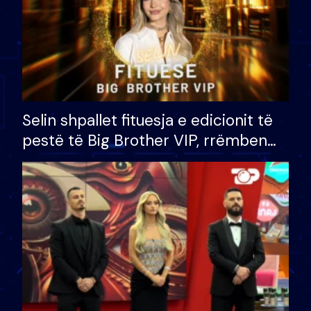
Selin shpallet fituesja e edicionit të
pestë të Big Brother VIP, rrëmben
çmimin e madh prej 100 mijë eurosh