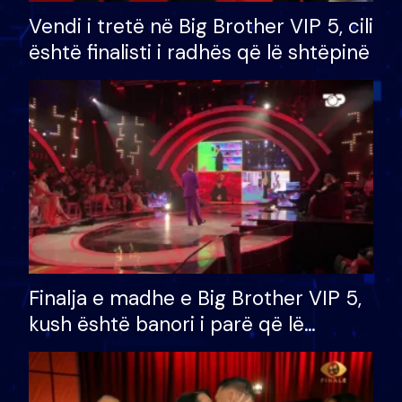
Vendi i tretë në Big Brother VIP 5, cili
është finalisti i radhës që lë shtëpinë
Finalja e madhe e Big Brother VIP 5,
kush është banori i parë që lë
shtëpinë dhe humb mundësinë për
të fituar çmimin e madh