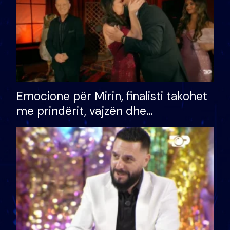
Emocione për Mirin, finalisti takohet
me prindërit, vajzën dhe
bashkëshorten: S’kemi ndonjë letër
divorci apo jo?