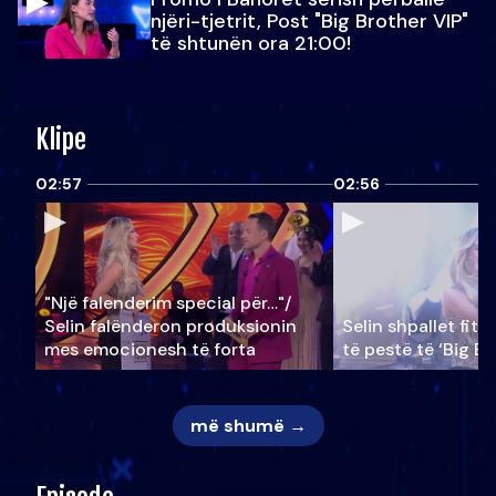
njëri-tjetrit, Post "Big Brother VIP"
të shtunën ora 21:00!
Klipe
02:57
02:56
"Një falenderim special për…"/
Selin falënderon produksionin
Selin shpallet fitu
mes emocionesh të forta
të pestë të ‘Big Br
më shumë →