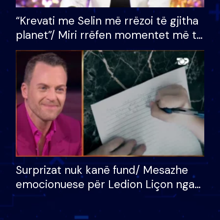
“Krevati me Selin më rrëzoi të gjitha
planet”/ Miri rrëfen momentet më të
bukura në shtëpinë e BB VIP: Do më
mungojë zilja e mëngjesit kur…
Surprizat nuk kanë fund/ Mesazhe
emocionuese për Ledion Liçon nga
nëna dhe fëmijët e tij, moderatori
nuk i mban dot lotët: Nuk meritoj…