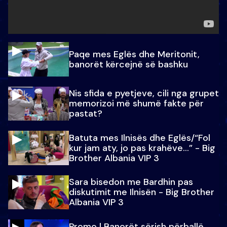
Paqe mes Eglës dhe Meritonit,
banorët kërcejnë së bashku
Nis sfida e pyetjeve, cili nga grupet
memorizoi më shumë fakte për
pastat?
Batuta mes Ilnisës dhe Eglës/“Fol
kur jam aty, jo pas krahëve…” - Big
Brother Albania VIP 3
Sara bisedon me Bardhin pas
diskutimit me Ilnisën - Big Brother
Albania VIP 3
Promo l Banorët sërish përballë