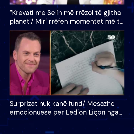
“Krevati me Selin më rrëzoi të gjitha
planet”/ Miri rrëfen momentet më të
bukura në shtëpinë e BB VIP: Do më
mungojë zilja e mëngjesit kur…
Surprizat nuk kanë fund/ Mesazhe
emocionuese për Ledion Liçon nga
nëna dhe fëmijët e tij, moderatori
nuk i mban dot lotët: Nuk meritoj…