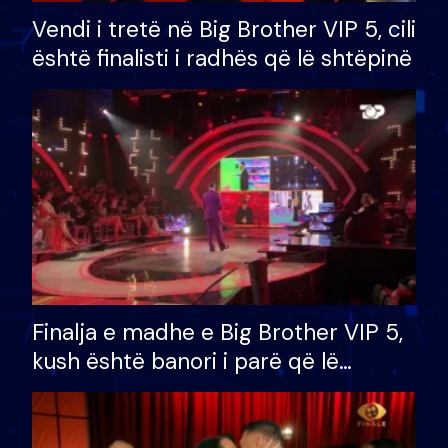
Vendi i tretë në Big Brother VIP 5, cili
është finalisti i radhës që lë shtëpinë
Finalja e madhe e Big Brother VIP 5,
kush është banori i parë që lë
shtëpinë dhe humb mundësinë për
të fituar çmimin e madh