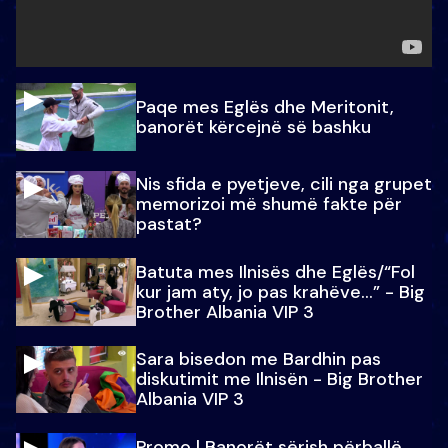
Paqe mes Eglës dhe Meritonit,
banorët kërcejnë së bashku
Nis sfida e pyetjeve, cili nga grupet
memorizoi më shumë fakte për
pastat?
Batuta mes Ilnisës dhe Eglës/“Fol
kur jam aty, jo pas krahëve…” - Big
Brother Albania VIP 3
Sara bisedon me Bardhin pas
diskutimit me Ilnisën - Big Brother
Albania VIP 3
Promo l Banorët sërish përballë