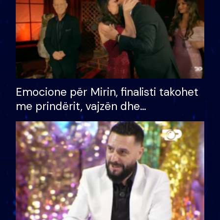
Emocione për Mirin, finalisti takohet
me prindërit, vajzën dhe
bashkëshorten: S’kemi ndonjë letër
divorci apo jo?