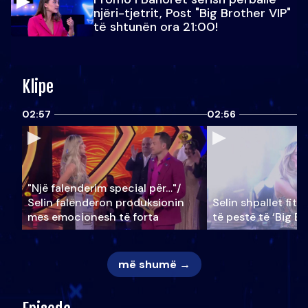
njëri-tjetrit, Post "Big Brother VIP"
të shtunën ora 21:00!
Klipe
02:57
02:56
"Një falenderim special për…"/
Selin falënderon produksionin
Selin shpallet fitu
mes emocionesh të forta
të pestë të ‘Big Br
më shumë →