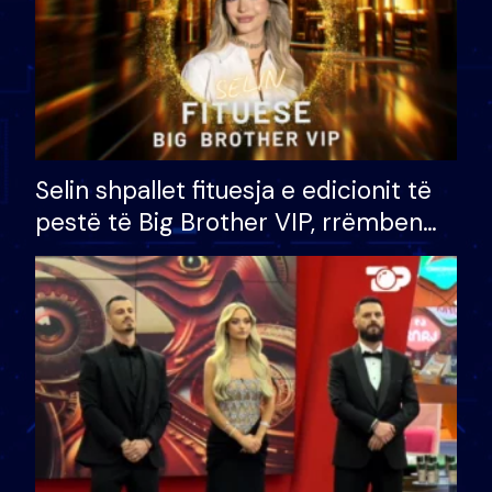
Selin shpallet fituesja e edicionit të
pestë të Big Brother VIP, rrëmben
çmimin e madh prej 100 mijë eurosh