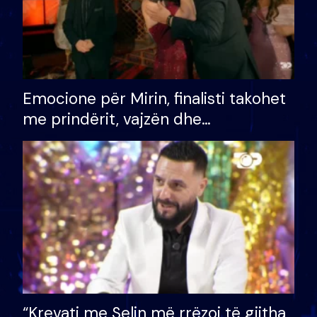
Emocione për Mirin, finalisti takohet
me prindërit, vajzën dhe
bashkëshorten: S’kemi ndonjë letër
divorci apo jo?
“Krevati me Selin më rrëzoi të gjitha