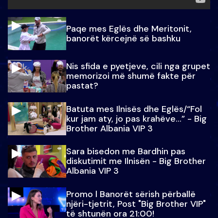
Paqe mes Eglës dhe Meritonit,
banorët kërcejnë së bashku
Nis sfida e pyetjeve, cili nga grupet
memorizoi më shumë fakte për
pastat?
Batuta mes Ilnisës dhe Eglës/“Fol
kur jam aty, jo pas krahëve…” - Big
Brother Albania VIP 3
Sara bisedon me Bardhin pas
diskutimit me Ilnisën - Big Brother
Albania VIP 3
Promo l Banorët sërish përballë
njëri-tjetrit, Post "Big Brother VIP"
të shtunën ora 21:00!