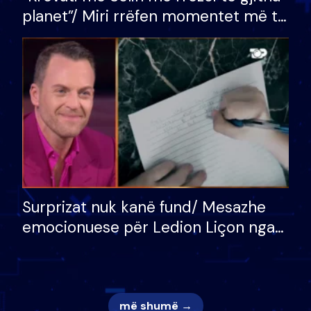
planet”/ Miri rrëfen momentet më të
bukura në shtëpinë e BB VIP: Do më
mungojë zilja e mëngjesit kur…
Surprizat nuk kanë fund/ Mesazhe
emocionuese për Ledion Liçon nga
nëna dhe fëmijët e tij, moderatori
nuk i mban dot lotët: Nuk meritoj…
më shumë →