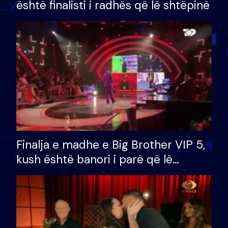
është finalisti i radhës që lë shtëpinë
Finalja e madhe e Big Brother VIP 5,
kush është banori i parë që lë
shtëpinë dhe humb mundësinë për
të fituar çmimin e madh