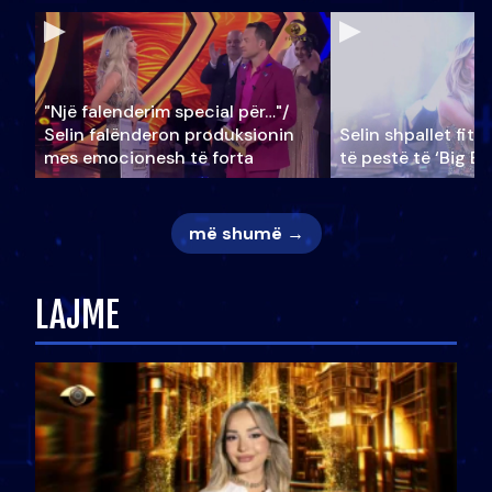
"Një falenderim special për…"/
Selin falënderon produksionin
Selin shpallet fitu
mes emocionesh të forta
të pestë të ‘Big Br
më shumë →
LAJME