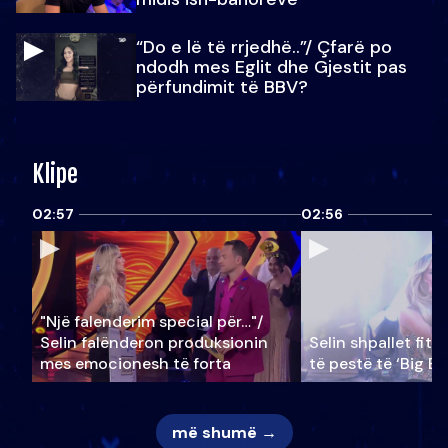
“Do e lë të rrjedhë..”/ Çfarë po
ndodh mes Eglit dhe Gjestit pas
përfundimit të BBV?
Klipe
02:57
02:56
"Një falenderim special për…"/
Selin falënderon produksionin
Selin shpallet fitu
mes emocionesh të forta
të pestë të ‘Big Br
më shumë →