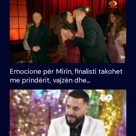
të fituar çmimin e madh
Emocione për Mirin, finalisti takohet
me prindërit, vajzën dhe
bashkëshorten: S’kemi ndonjë letër
divorci apo jo?