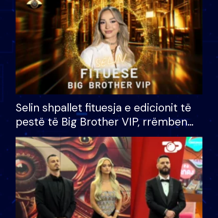
Selin shpallet fituesja e edicionit të
pestë të Big Brother VIP, rrëmben
çmimin e madh prej 100 mijë eurosh