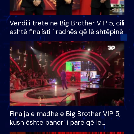
Vendi i tretë në Big Brother VIP 5, cili
është finalisti i radhës që lë shtëpinë
Finalja e madhe e Big Brother VIP 5,
kush është banori i parë që lë
shtëpinë dhe humb mundësinë për