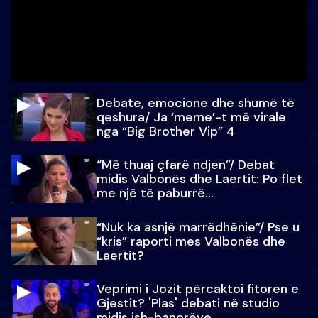
Debate, emocione dhe shumë të
qeshura/ Ja ‘meme’-t më virale
nga “Big Brother Vip” 4
“Më thuaj çfarë ndjen”/ Debat
midis Valbonës dhe Laertit: Po flet
me një të paburrë...
“Nuk ka asnjë marrëdhënie”/ Pse u
“kris” raporti mes Valbonës dhe
Laertit?
Veprimi i Jozit përcaktoi fitoren e
Gjestit? 'Plas' debati në studio
midis ish-banorëve