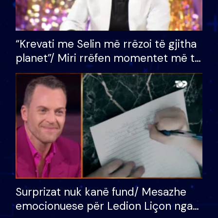
“Krevati me Selin më rrëzoi të gjitha
planet”/ Miri rrëfen momentet më të
bukura në shtëpinë e BB VIP: Do më
mungojë zilja e mëngjesit kur…
Surprizat nuk kanë fund/ Mesazhe
emocionuese për Ledion Liçon nga