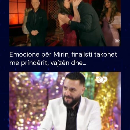
Emocione për Mirin, finalisti takohet
me prindërit, vajzën dhe
bashkëshorten: S’kemi ndonjë letër
divorci apo jo?