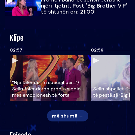
njëri-tjetrit, Post "Big Brother VIP"
të shtunën ora 21:00!
Klipe
02:57
02:56
"Një falenderim special për…"/
Selin falënderon produksionin
Selin shpallet fitu
mes emocionesh të forta
të pestë të ‘Big Br
më shumë →