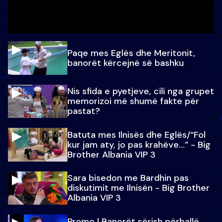
Paqe mes Eglës dhe Meritonit,
banorët kërcejnë së bashku
Nis sfida e pyetjeve, cili nga grupet
memorizoi më shumë fakte për
pastat?
Batuta mes Ilnisës dhe Eglës/“Fol
kur jam aty, jo pas krahëve…” - Big
Brother Albania VIP 3
Sara bisedon me Bardhin pas
diskutimit me Ilnisën - Big Brother
Albania VIP 3
Promo l Banorët sërish përballë