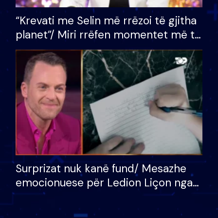
“Krevati me Selin më rrëzoi të gjitha
planet”/ Miri rrëfen momentet më të
bukura në shtëpinë e BB VIP: Do më
mungojë zilja e mëngjesit kur…
Surprizat nuk kanë fund/ Mesazhe
emocionuese për Ledion Liçon nga
nëna dhe fëmijët e tij, moderatori
nuk i mban dot lotët: Nuk meritoj…