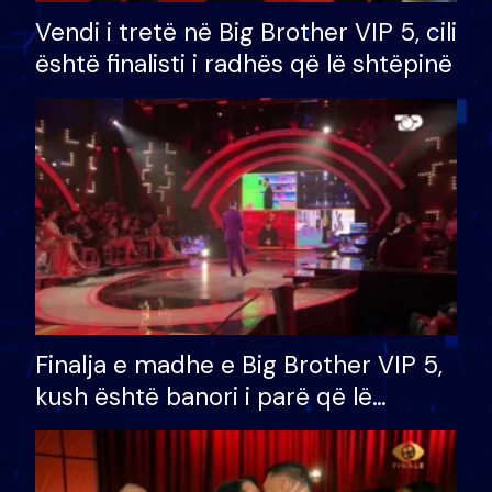
Vendi i tretë në Big Brother VIP 5, cili
është finalisti i radhës që lë shtëpinë
Finalja e madhe e Big Brother VIP 5,
kush është banori i parë që lë
shtëpinë dhe humb mundësinë për
të fituar çmimin e madh