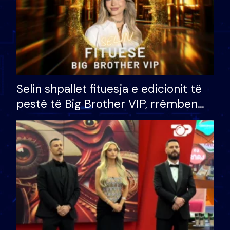
Selin shpallet fituesja e edicionit të
pestë të Big Brother VIP, rrëmben
çmimin e madh prej 100 mijë eurosh