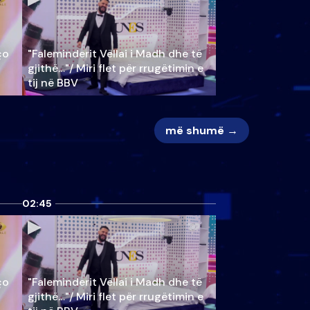
ço
"Faleminderit Vëllai i Madh dhe të
gjithë…"/ Miri flet për rrugëtimin e
tij në BBV
më shumë →
02:45
ço
"Faleminderit Vëllai i Madh dhe të
gjithë…"/ Miri flet për rrugëtimin e