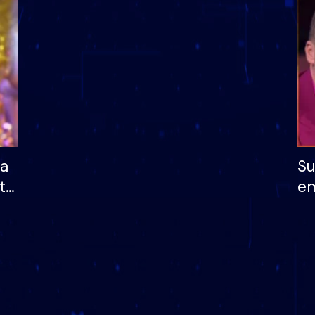
dhe humb mundësinë
të fituar çmimin e m
ha
Su
të
em
më
në
nu