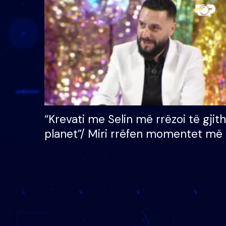
çmimin e madh prej 100
mijë eurosh
“Krevati me Selin më rrëzoi të gjit
planet”/ Miri rrëfen momentet më 
bukura në shtëpinë e BB VIP: Do 
mungojë zilja e mëngjesit kur…