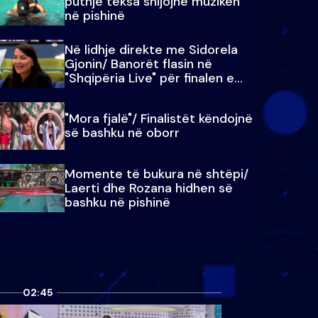
puthje teksa shijojnë muzikën
në pishinë
Në lidhje direkte me Sidorela
Gjonin/ Banorët flasin në
"Shqipëria Live" për finalen e
madhe
"Mora fjalë"/ Finalistët këndojnë
së bashku në oborr
Momente të bukura në shtëpi/
Laerti dhe Rozana hidhen së
bashku në pishinë
02:45