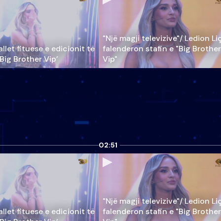
"Një magji televizive"/ Ledion Li
llet fituese e edicionit të
falenderon stafin e "Big Brother
‘Big Brother Vip’
Vip"
02:51
"Një magji televizive"/ Ledion Li
llet fituese e edicionit të
falenderon stafin e "Big Brother