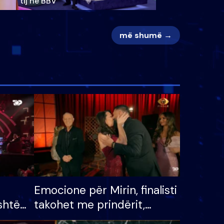
tij në BBV
më shumë →
Emocione për Mirin, finalisti
shtë
takohet me prindërit,
tëpinë
vajzën dhe bashkëshorten: