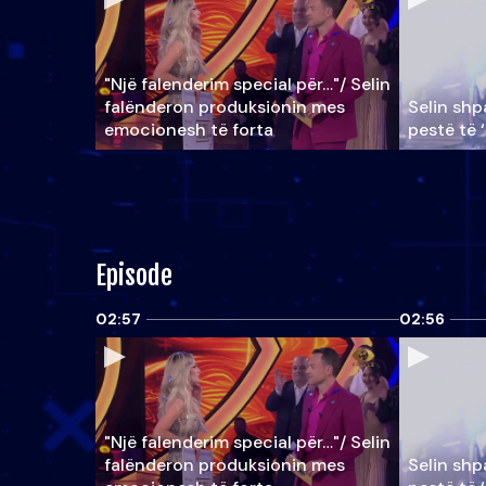
"Një falenderim special për…"/ Selin
falënderon produksionin mes
Selin shpa
emocionesh të forta
pestë të 
Episode
02:57
02:56
"Një falenderim special për…"/ Selin
falënderon produksionin mes
Selin shpa