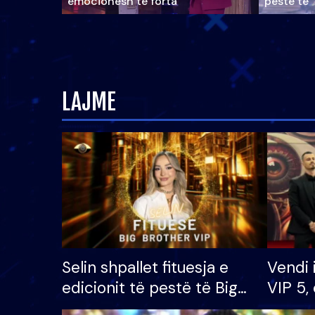
emocionesh të forta
pestë të 
LAJME
Selin shpallet fituesja e
Vendi 
edicionit të pestë të Big
VIP 5, 
Brother VIP, rrëmben
radhës