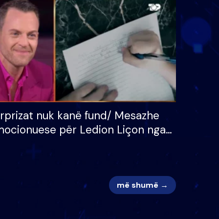
 për
S’kemi ndonjë letër divorci
adh
apo jo?
rprizat nuk kanë fund/ Mesazhe
ocionuese për Ledion Liçon nga
na dhe fëmijët e tij, moderatori
k i mban dot lotët: Nuk meritoj…
më shumë →