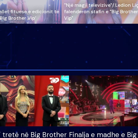
"Një magji televizive"/ Ledion Li
llet fituese e edicionit të
falenderon stafin e "Big Brother
‘Big Brother Vip’
Vip"
i tretë në Big Brother
Finalja e madhe e Big