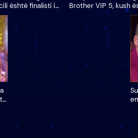
cili është finalisti i
Brother VIP 5, kush ë
 që lë shtëpinë
banori i parë që lë sh
dhe humb mundësinë
të fituar çmimin e m
ha
Su
të
em
më
në
nu