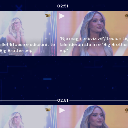
02:51
"Një magji televizive"/ Ledion Li
llet fituese e edicionit të
falenderon stafin e "Big Brother
‘Big Brother Vip’
Vip"
02:51