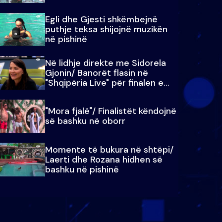
Egli dhe Gjesti shkëmbejnë
puthje teksa shijojnë muzikën
në pishinë
Në lidhje direkte me Sidorela
Gjonin/ Banorët flasin në
"Shqipëria Live" për finalen e
madhe
"Mora fjalë"/ Finalistët këndojnë
së bashku në oborr
Momente të bukura në shtëpi/
Laerti dhe Rozana hidhen së
bashku në pishinë