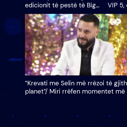
edicionit të pestë të Big
VIP 5, 
Brother VIP, rrëmben
radhës
çmimin e madh prej 100
mijë eurosh
“Krevati me Selin më rrëzoi të gjit
planet”/ Miri rrëfen momentet më 
bukura në shtëpinë e BB VIP: Do 
mungojë zilja e mëngjesit kur…