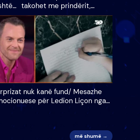
shtë
takohet me prindërit,
tëpinë
vajzën dhe bashkëshorten:
 për
S’kemi ndonjë letër divorci
adh
apo jo?
rprizat nuk kanë fund/ Mesazhe
ocionuese për Ledion Liçon nga
na dhe fëmijët e tij, moderatori
k i mban dot lotët: Nuk meritoj…
më shumë →