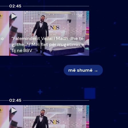
02:45
ço
"Faleminderit Vëllai i Madh dhe të
gjithë…"/ Miri flet për rrugëtimin e
tij në BBV
më shumë →
02:45