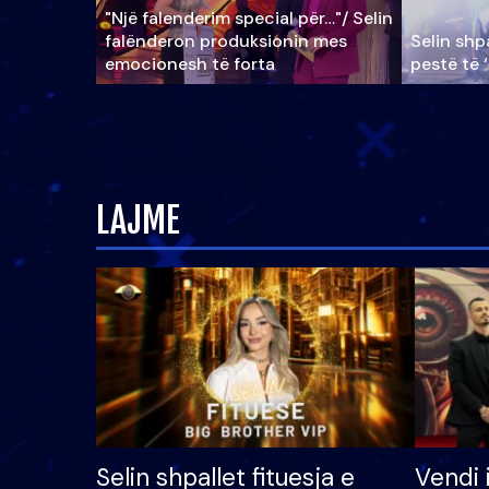
"Një falenderim special për…"/ Selin
falënderon produksionin mes
Selin shpa
emocionesh të forta
pestë të 
LAJME
Selin shpallet fituesja e
Vendi 