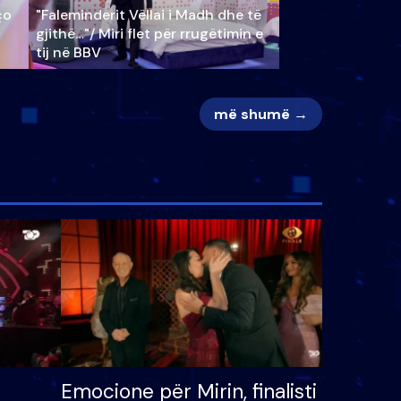
ço
"Faleminderit Vëllai i Madh dhe të
gjithë…"/ Miri flet për rrugëtimin e
tij në BBV
më shumë →
Emocione për Mirin, finalisti