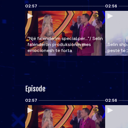
02:57
02:56
"Një falenderim special për…"/ Selin
falënderon produksionin mes
Selin shpa
emocionesh të forta
pestë të 
Episode
02:57
02:56