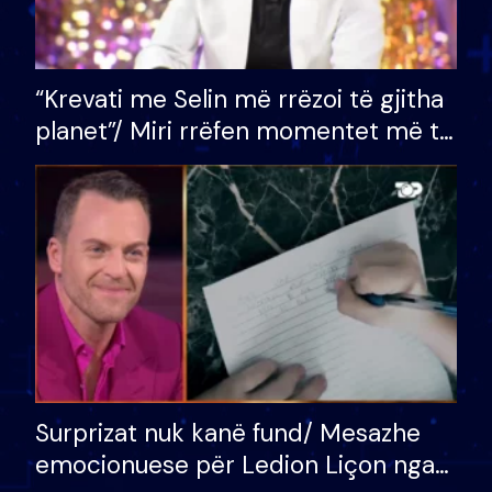
“Krevati me Selin më rrëzoi të gjitha
planet”/ Miri rrëfen momentet më të
bukura në shtëpinë e BB VIP: Do më
mungojë zilja e mëngjesit kur…
Surprizat nuk kanë fund/ Mesazhe
emocionuese për Ledion Liçon nga