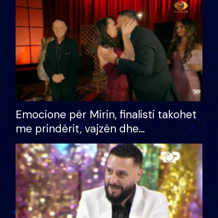
të fituar çmimin e madh
Emocione për Mirin, finalisti takohet
me prindërit, vajzën dhe
bashkëshorten: S’kemi ndonjë letër
divorci apo jo?