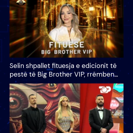
Selin shpallet fituesja e edicionit të
pestë të Big Brother VIP, rrëmben
çmimin e madh prej 100 mijë eurosh