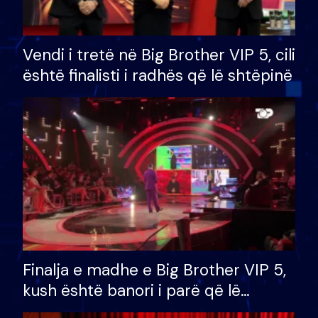
Vendi i tretë në Big Brother VIP 5, cili
është finalisti i radhës që lë shtëpinë
Finalja e madhe e Big Brother VIP 5,
kush është banori i parë që lë
shtëpinë dhe humb mundësinë për