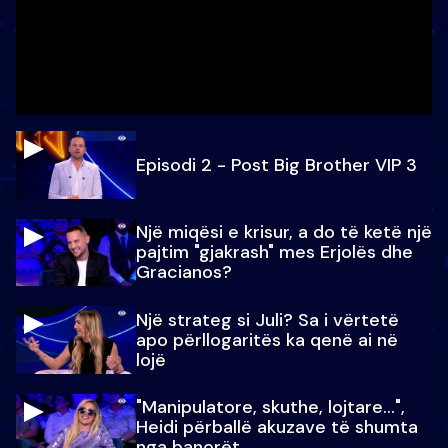
Episodi 2 - Post Big Brother VIP 3
Një miqësi e krisur, a do të ketë një
pajtim "gjakrash" mes Erjolës dhe
Gracianos?
Një strateg si Juli? Sa i vërtetë
apo përllogaritës ka qenë ai në
lojë
"Manipulatore, skuthe, lojtare...",
Heidi përballë akuzave të shumta
nga banorët