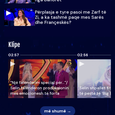
Përplasja e tyre pasoi me Zarf të
Zi, a ka tashmë paqe mes Sarës
dhe Françeskës?
Klipe
02:57
02:56
"Një falenderim special për…"/
Selin falënderon produksionin
Selin shpallet fitu
mes emocionesh të forta
të pestë të ‘Big Br
më shumë →