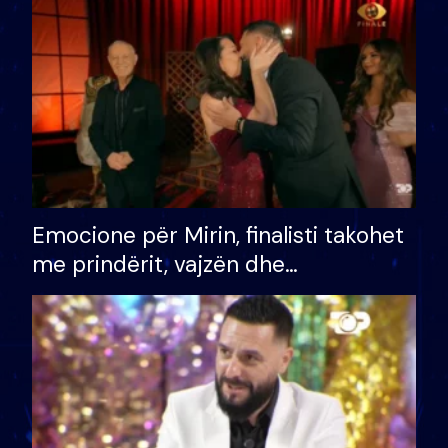
të fituar çmimin e madh
Emocione për Mirin, finalisti takohet
me prindërit, vajzën dhe
bashkëshorten: S’kemi ndonjë letër
divorci apo jo?