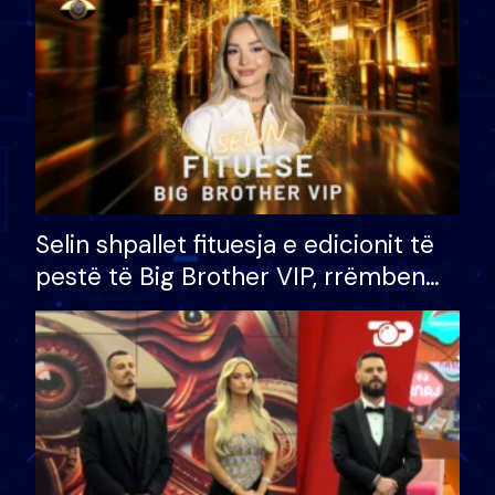
Selin shpallet fituesja e edicionit të
pestë të Big Brother VIP, rrëmben
çmimin e madh prej 100 mijë eurosh