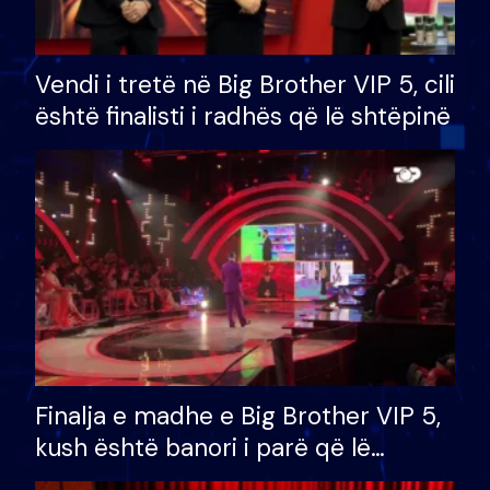
Vendi i tretë në Big Brother VIP 5, cili
është finalisti i radhës që lë shtëpinë
Finalja e madhe e Big Brother VIP 5,
kush është banori i parë që lë
shtëpinë dhe humb mundësinë për