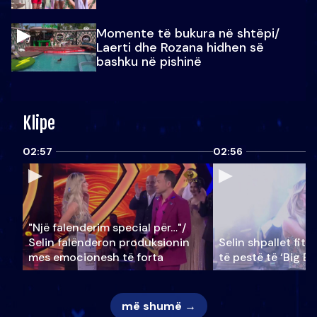
Momente të bukura në shtëpi/
Laerti dhe Rozana hidhen së
bashku në pishinë
Klipe
02:57
02:56
"Një falenderim special për…"/
Selin falënderon produksionin
Selin shpallet fitu
mes emocionesh të forta
të pestë të ‘Big Br
më shumë →