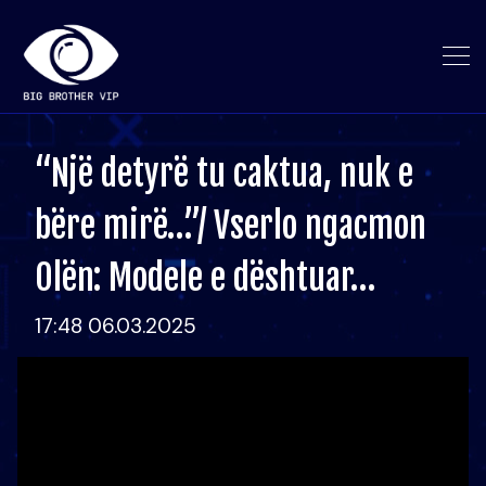
“Një detyrë tu caktua, nuk e
bëre mirë…”/ Vserlo ngacmon
Olën: Modele e dështuar…
17:48 06.03.2025