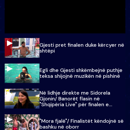
Gjesti pret finalen duke kërcyer në
shtëpi
Egli dhe Gjesti shkëmbejnë puthje
teksa shijojnë muzikën në pishinë
Në lidhje direkte me Sidorela
Gjonin/ Banorët flasin në
"Shqipëria Live" për finalen e
madhe
"Mora fjalë"/ Finalistët këndojnë së
bashku në oborr