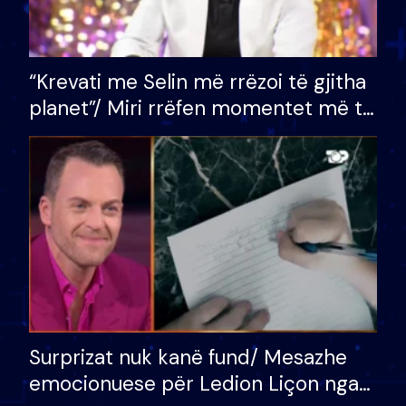
“Krevati me Selin më rrëzoi të gjitha
planet”/ Miri rrëfen momentet më të
bukura në shtëpinë e BB VIP: Do më
mungojë zilja e mëngjesit kur…
Surprizat nuk kanë fund/ Mesazhe
emocionuese për Ledion Liçon nga