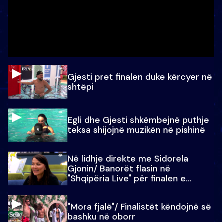
Gjesti pret finalen duke kërcyer në
shtëpi
Egli dhe Gjesti shkëmbejnë puthje
teksa shijojnë muzikën në pishinë
Në lidhje direkte me Sidorela
Gjonin/ Banorët flasin në
"Shqipëria Live" për finalen e
madhe
"Mora fjalë"/ Finalistët këndojnë së
bashku në oborr