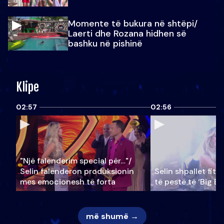
Momente të bukura në shtëpi/
Laerti dhe Rozana hidhen së
bashku në pishinë
Klipe
02:57
02:56
"Një falenderim special për…"/
Selin falënderon produksionin
Selin shpallet fitu
mes emocionesh të forta
të pestë të ‘Big Br
më shumë →