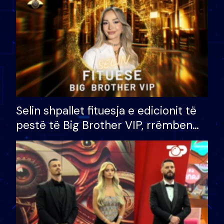
Selin shpallet fituesja e edicionit të
pestë të Big Brother VIP, rrëmben
çmimin e madh prej 100 mijë eurosh