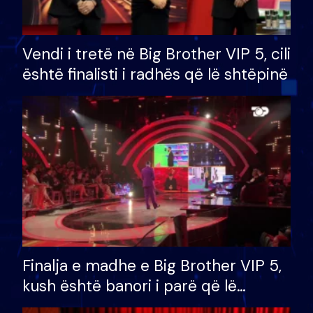
Vendi i tretë në Big Brother VIP 5, cili
është finalisti i radhës që lë shtëpinë
Finalja e madhe e Big Brother VIP 5,
kush është banori i parë që lë
shtëpinë dhe humb mundësinë për