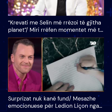
“Krevati me Selin më rrëzoi të gjitha
planet”/ Miri rrëfen momentet më të
bukura në shtëpinë e BB VIP: Do më
mungojë zilja e mëngjesit kur…
Surprizat nuk kanë fund/ Mesazhe
emocionuese për Ledion Liçon nga