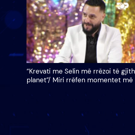
çmimin e madh prej 100
mijë eurosh
“Krevati me Selin më rrëzoi të gjit
planet”/ Miri rrëfen momentet më 
bukura në shtëpinë e BB VIP: Do 
mungojë zilja e mëngjesit kur…