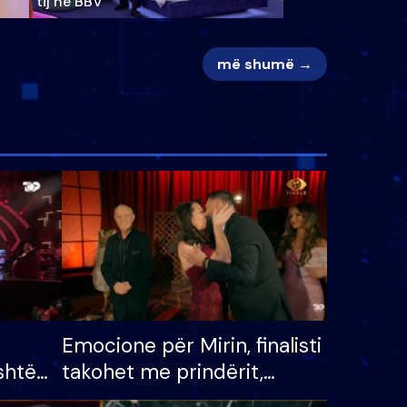
tij në BBV
më shumë →
Emocione për Mirin, finalisti
shtë
takohet me prindërit,
tëpinë
vajzën dhe bashkëshorten: