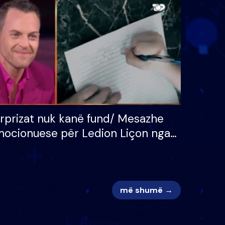
 për
S’kemi ndonjë letër divorci
adh
apo jo?
rprizat nuk kanë fund/ Mesazhe
ocionuese për Ledion Liçon nga
na dhe fëmijët e tij, moderatori
k i mban dot lotët: Nuk meritoj…
më shumë →