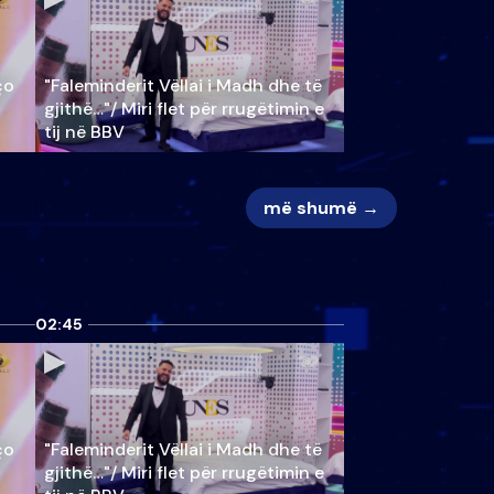
ço
"Faleminderit Vëllai i Madh dhe të
gjithë…"/ Miri flet për rrugëtimin e
tij në BBV
më shumë →
02:45
ço
"Faleminderit Vëllai i Madh dhe të
gjithë…"/ Miri flet për rrugëtimin e