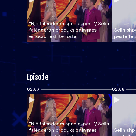
"Një falenderim special për…"/ Selin
falënderon produksionin mes
Selin shpa
emocionesh të forta
pestë të 
Episode
02:57
02:56
"Një falenderim special për…"/ Selin
falënderon produksionin mes
Selin shpa