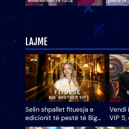
emocionesh të forta
pestë të 
LAJME
Selin shpallet fituesja e
Vendi 
edicionit të pestë të Big
VIP 5, 
Brother VIP, rrëmben
radhës