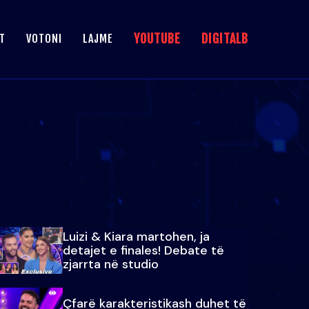
YOUTUBE
DIGITALB
T
VOTONI
LAJME
Luizi & Kiara martohen, ja
detajet e finales! Debate të
zjarrta në studio
Çfarë karakteristikash duhet të