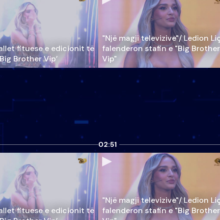
"Një magji televizive"/ Ledion Li
llet fituese e edicionit të
falenderon stafin e "Big Brother
‘Big Brother Vip’
Vip"
02:51
"Një magji televizive"/ Ledion Li
llet fituese e edicionit të
falenderon stafin e "Big Brother