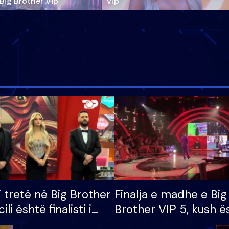
‘Big Brother Vip’
Vip"
i tretë në Big Brother
Finalja e madhe e Big
cili është finalisti i
Brother VIP 5, kush ë
 që lë shtëpinë
banori i parë që lë sh