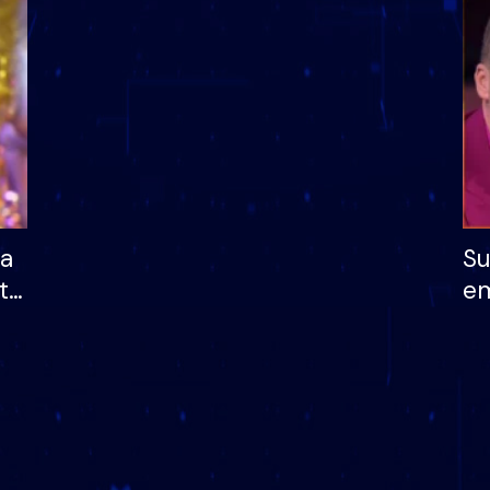
dhe humb mundësinë
të fituar çmimin e m
ha
Su
të
em
më
në
nu