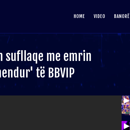
HOME
VIDEO
BANORË
on sufllaqe me emrin
çmendur' të BBVIP