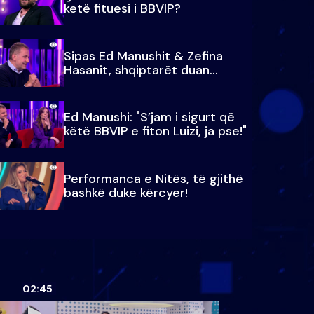
ketë fituesi i BBVIP?
Sipas Ed Manushit & Zefina
Hasanit, shqiptarët duan...
Ed Manushi: "S’jam i sigurt që
këtë BBVIP e fiton Luizi, ja pse!"
Performanca e Nitës, të gjithë
bashkë duke kërcyer!
02:45