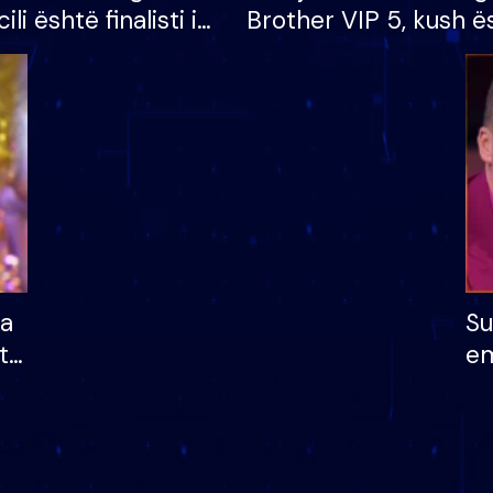
cili është finalisti i
Brother VIP 5, kush ë
 që lë shtëpinë
banori i parë që lë sh
dhe humb mundësinë
të fituar çmimin e m
ha
Su
të
em
më
në
nu