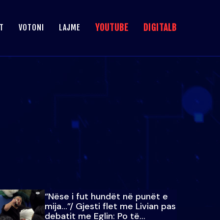
YOUTUBE
DIGITALB
T
VOTONI
LAJME
“Nëse i fut hundët në punët e
mija…”/ Gjesti flet me Livian pas
debatit me Eglin: Po të