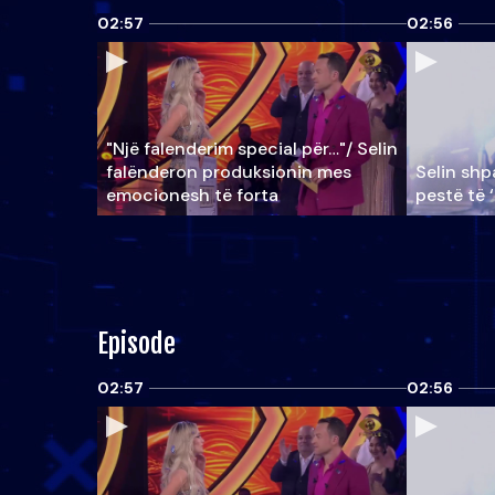
02:57
02:56
"Një falenderim special për…"/ Selin
falënderon produksionin mes
Selin shpa
emocionesh të forta
pestë të 
Episode
02:57
02:56