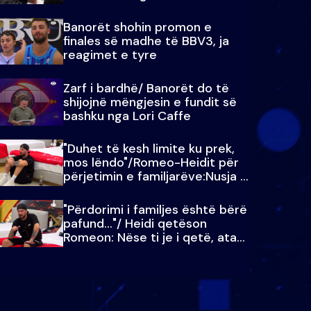
paralajmëroj
Banorët shohin promon e
finales së madhe të BBV3, ja
reagimet e tyre
Zarf i bardhë/ Banorët do të
shijojnë mëngjesin e fundit së
bashku nga Lori Caffe
"Duhet të kesh limite ku prek,
mos lëndo"/Romeo-Heidit për
përjetimin e familjarëve:Nusja e
Julit…
"Përdorimi i familjes është bërë
pafund…"/ Heidi qetëson
Romeon: Nëse ti je i qetë, ata
qetësohen