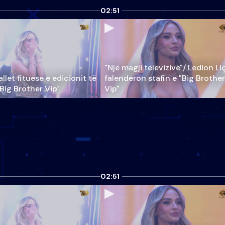
02:51
"Një magji televizive"/ Ledion Li
llet fituese e edicionit të
falenderon stafin e "Big Brother
‘Big Brother Vip’
Vip"
02:51