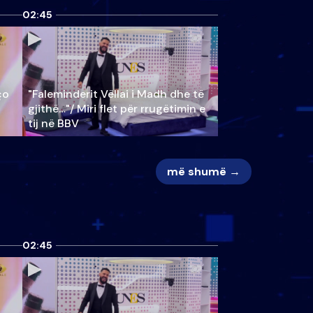
02:45
ço
"Faleminderit Vëllai i Madh dhe të
gjithë…"/ Miri flet për rrugëtimin e
tij në BBV
më shumë →
02:45