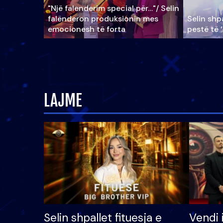
"Një falenderim special për…"/ Selin
falënderon produksionin mes
Selin shpa
emocionesh të forta
pestë të 
LAJME
Selin shpallet fituesja e
Vendi 