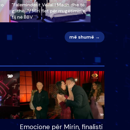
ço
"Faleminderit Vëllai i Madh dhe të
gjithë…"/ Miri flet për rrugëtimin e
tij në BBV
më shumë →
Emocione për Mirin, finalisti