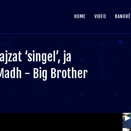
HOME
VIDEO
BANORË
jzat ‘singel’, ja
 Madh - Big Brother