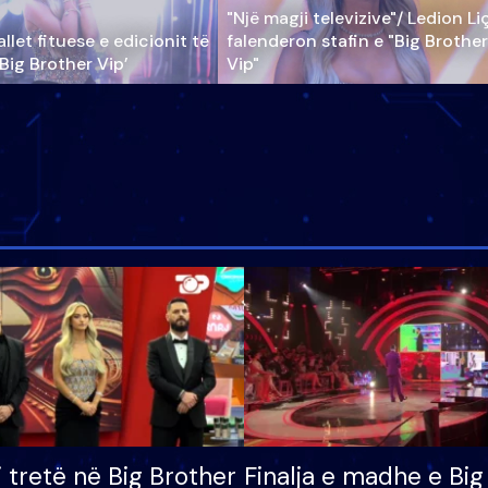
"Një magji televizive"/ Ledion Li
llet fituese e edicionit të
falenderon stafin e "Big Brother
‘Big Brother Vip’
Vip"
i tretë në Big Brother
Finalja e madhe e Big