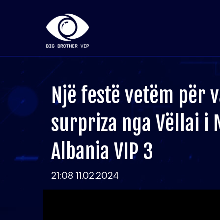
Një festë vetëm për va
surpriza nga Vëllai i
Albania VIP 3
21:08 11.02.2024