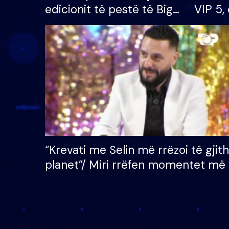
edicionit të pestë të Big
VIP 5, 
Brother VIP, rrëmben
radhës
çmimin e madh prej 100
mijë eurosh
“Krevati me Selin më rrëzoi të gjit
planet”/ Miri rrëfen momentet më 
bukura në shtëpinë e BB VIP: Do 
mungojë zilja e mëngjesit kur…