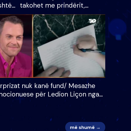
shtë
takohet me prindërit,
tëpinë
vajzën dhe bashkëshorten:
 për
S’kemi ndonjë letër divorci
adh
apo jo?
rprizat nuk kanë fund/ Mesazhe
ocionuese për Ledion Liçon nga
na dhe fëmijët e tij, moderatori
k i mban dot lotët: Nuk meritoj…
më shumë →