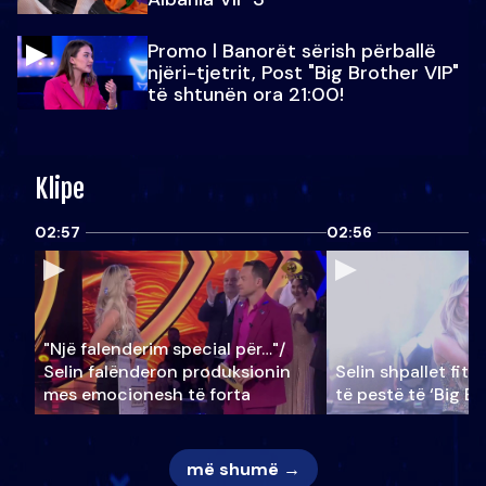
Promo l Banorët sërish përballë
njëri-tjetrit, Post "Big Brother VIP"
të shtunën ora 21:00!
Klipe
02:57
02:56
"Një falenderim special për…"/
Selin falënderon produksionin
Selin shpallet fitu
mes emocionesh të forta
të pestë të ‘Big Br
më shumë →