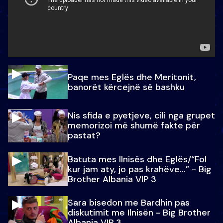
Paqe mes Eglës dhe Meritonit,
banorët kërcejnë së bashku
Nis sfida e pyetjeve, cili nga grupet
memorizoi më shumë fakte për
pastat?
Batuta mes Ilnisës dhe Eglës/“Fol
kur jam aty, jo pas krahëve…” - Big
Brother Albania VIP 3
Sara bisedon me Bardhin pas
diskutimit me Ilnisën - Big Brother
Albania VIP 3