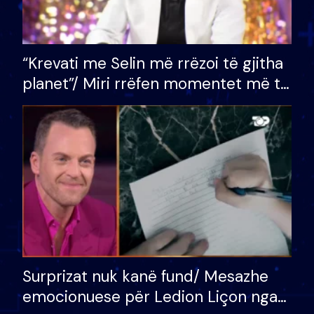
“Krevati me Selin më rrëzoi të gjitha
planet”/ Miri rrëfen momentet më të
bukura në shtëpinë e BB VIP: Do më
mungojë zilja e mëngjesit kur…
Surprizat nuk kanë fund/ Mesazhe
emocionuese për Ledion Liçon nga