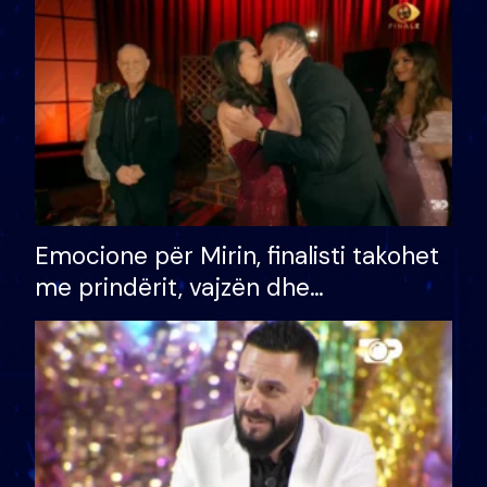
të fituar çmimin e madh
Emocione për Mirin, finalisti takohet
me prindërit, vajzën dhe
bashkëshorten: S’kemi ndonjë letër
divorci apo jo?