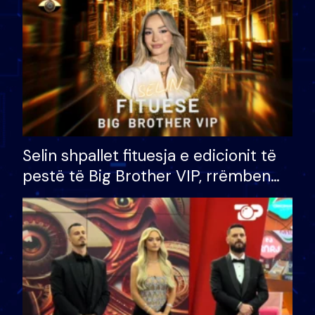
Selin shpallet fituesja e edicionit të
pestë të Big Brother VIP, rrëmben
çmimin e madh prej 100 mijë eurosh