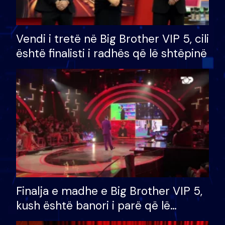
Vendi i tretë në Big Brother VIP 5, cili
është finalisti i radhës që lë shtëpinë
Finalja e madhe e Big Brother VIP 5,
kush është banori i parë që lë
shtëpinë dhe humb mundësinë për