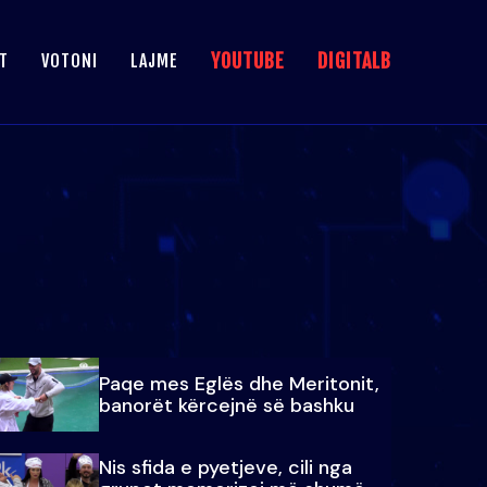
YOUTUBE
DIGITALB
T
VOTONI
LAJME
Paqe mes Eglës dhe Meritonit,
banorët kërcejnë së bashku
Nis sfida e pyetjeve, cili nga