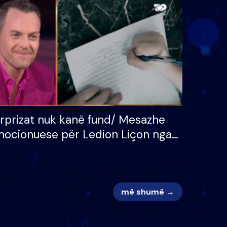
 për
S’kemi ndonjë letër divorci
adh
apo jo?
rprizat nuk kanë fund/ Mesazhe
ocionuese për Ledion Liçon nga
na dhe fëmijët e tij, moderatori
k i mban dot lotët: Nuk meritoj…
më shumë →