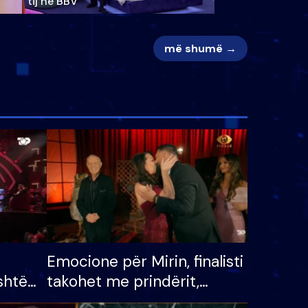
tij në BBV
më shumë →
Emocione për Mirin, finalisti
shtë
takohet me prindërit,
tëpinë
vajzën dhe bashkëshorten: