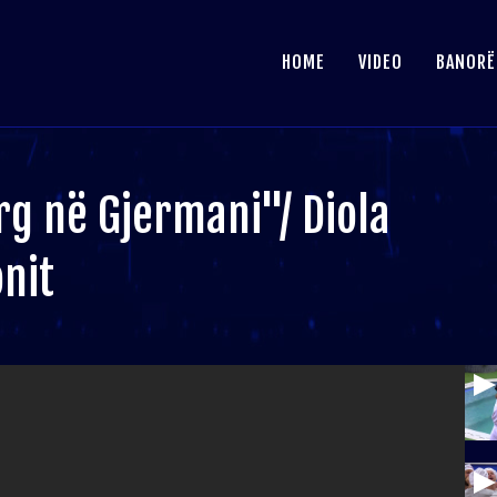
HOME
VIDEO
BANORË
rg në Gjermani"/ Diola
onit