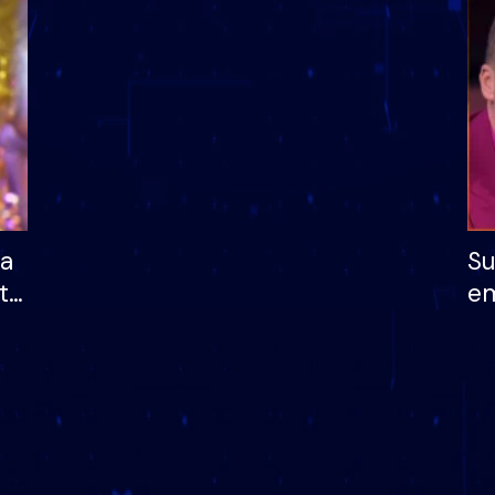
dhe humb mundësinë
të fituar çmimin e m
ha
Su
të
em
më
në
nu