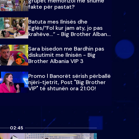
grupet memorizoi më shumë
fakte për pastat?
Batuta mes Ilnisës dhe
Eglës/“Fol kur jam aty, jo pas
krahëve…” - Big Brother Albania
VIP 3
Sara bisedon me Bardhin pas
diskutimit me Ilnisën - Big
Brother Albania VIP 3
Promo l Banorët sërish përballë
njëri-tjetrit, Post "Big Brother
VIP" të shtunën ora 21:00!
02:45