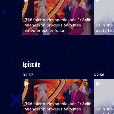
"Një falenderim special për…"/ Selin
falënderon produksionin mes
Selin shpa
emocionesh të forta
pestë të 
Episode
02:57
02:56
"Një falenderim special për…"/ Selin
falënderon produksionin mes
Selin shpa