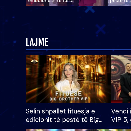
emocionesh të forta
pestë të 
LAJME
Selin shpallet fituesja e
Vendi 
edicionit të pestë të Big
VIP 5, 
Brother VIP, rrëmben
radhës