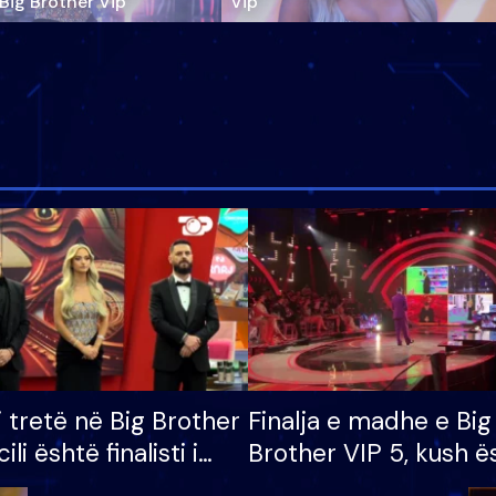
‘Big Brother Vip’
Vip"
i tretë në Big Brother
Finalja e madhe e Big
cili është finalisti i
Brother VIP 5, kush ë
 që lë shtëpinë
banori i parë që lë sh