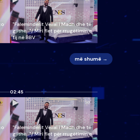
ço
"Faleminderit Vëllai i Madh dhe të
gjithë…"/ Miri flet për rrugëtimin e
tij në BBV
më shumë →
02:45
ço
"Faleminderit Vëllai i Madh dhe të
gjithë…"/ Miri flet për rrugëtimin e