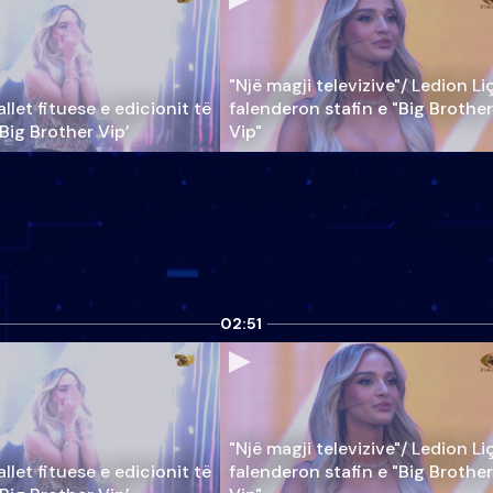
"Një magji televizive"/ Ledion Li
llet fituese e edicionit të
falenderon stafin e "Big Brother
‘Big Brother Vip’
Vip"
02:51
"Një magji televizive"/ Ledion Li
llet fituese e edicionit të
falenderon stafin e "Big Brother