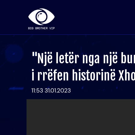
"Një letër nga një bu
i rrëfen historinë Xh
11:53 31.01.2023