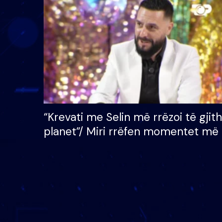
çmimin e madh prej 100
mijë eurosh
“Krevati me Selin më rrëzoi të gjit
planet”/ Miri rrëfen momentet më 
bukura në shtëpinë e BB VIP: Do 
mungojë zilja e mëngjesit kur…