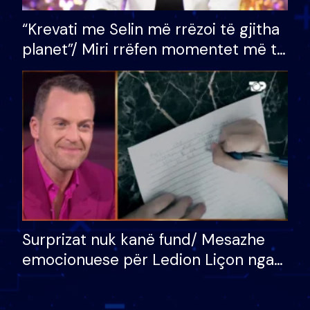
“Krevati me Selin më rrëzoi të gjitha
planet”/ Miri rrëfen momentet më të
bukura në shtëpinë e BB VIP: Do më
mungojë zilja e mëngjesit kur…
Surprizat nuk kanë fund/ Mesazhe
emocionuese për Ledion Liçon nga
nëna dhe fëmijët e tij, moderatori
nuk i mban dot lotët: Nuk meritoj…