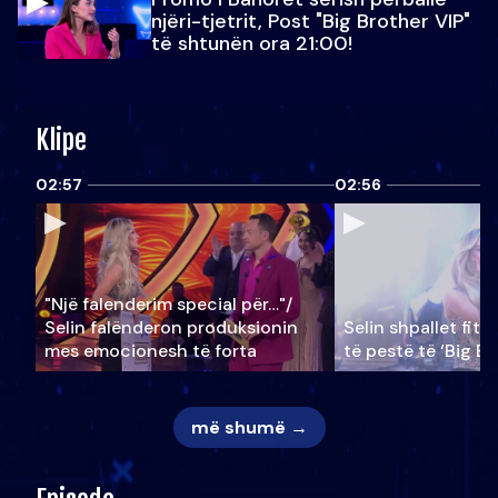
njëri-tjetrit, Post "Big Brother VIP"
të shtunën ora 21:00!
Klipe
02:57
02:56
"Një falenderim special për…"/
Selin falënderon produksionin
Selin shpallet fitu
mes emocionesh të forta
të pestë të ‘Big Br
më shumë →