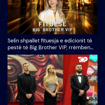
Selin shpallet fituesja e edicionit të
pestë të Big Brother VIP, rrëmben
çmimin e madh prej 100 mijë eurosh