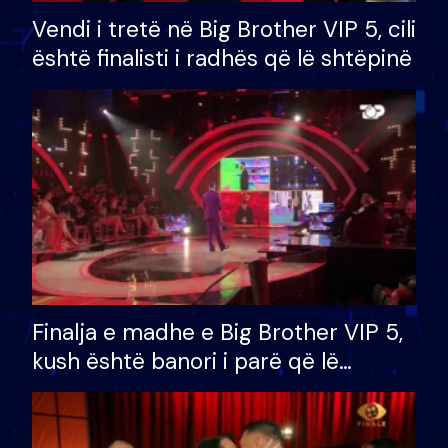
Vendi i tretë në Big Brother VIP 5, cili
është finalisti i radhës që lë shtëpinë
Finalja e madhe e Big Brother VIP 5,
kush është banori i parë që lë
shtëpinë dhe humb mundësinë për
të fituar çmimin e madh