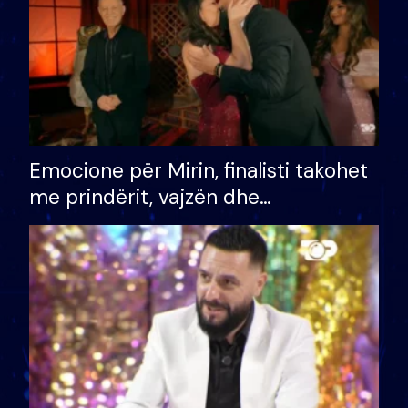
Emocione për Mirin, finalisti takohet
me prindërit, vajzën dhe
bashkëshorten: S’kemi ndonjë letër
divorci apo jo?