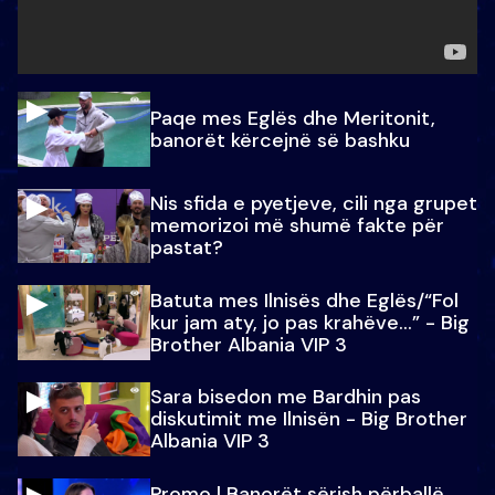
Paqe mes Eglës dhe Meritonit,
banorët kërcejnë së bashku
Nis sfida e pyetjeve, cili nga grupet
memorizoi më shumë fakte për
pastat?
Batuta mes Ilnisës dhe Eglës/“Fol
kur jam aty, jo pas krahëve…” - Big
Brother Albania VIP 3
Sara bisedon me Bardhin pas
diskutimit me Ilnisën - Big Brother
Albania VIP 3
Promo l Banorët sërish përballë