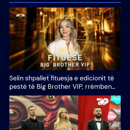
Selin shpallet fituesja e edicionit të
pestë të Big Brother VIP, rrëmben
çmimin e madh prej 100 mijë eurosh