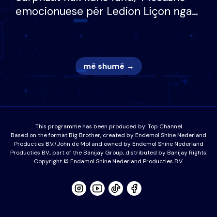
emocionuese për Ledion Liçon nga
nëna dhe fëmijët e tij, moderatori
nuk i mban dot lotët: Nuk meritoj…
më shumë →
This programme has been produced by:
Top Channel
Based on the format Big Brother, created by Endemol Shine Nederland
Producties B.V./John de Mol and owned by Endemol Shine Nederland
Producties BV., part of the Banijay Group, distributed by Banijay Rights.
Copyright © Endamol Shine Nederland Producties B.V.