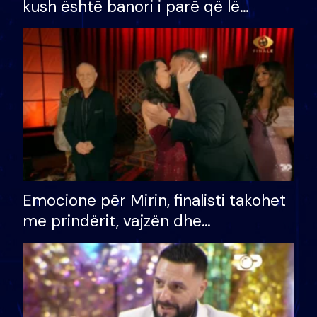
kush është banori i parë që lë
shtëpinë dhe humb mundësinë për
të fituar çmimin e madh
Emocione për Mirin, finalisti takohet
me prindërit, vajzën dhe
bashkëshorten: S’kemi ndonjë letër
divorci apo jo?