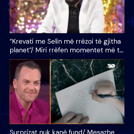
“Krevati me Selin më rrëzoi të gjitha
planet”/ Miri rrëfen momentet më të
bukura në shtëpinë e BB VIP: Do më
mungojë zilja e mëngjesit kur…
Surprizat nuk kanë fund/ Mesazhe