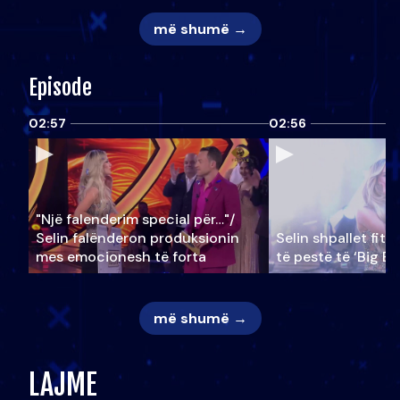
më shumë →
Episode
02:57
02:56
"Një falenderim special për…"/
Selin falënderon produksionin
Selin shpallet fitu
mes emocionesh të forta
të pestë të ‘Big Br
më shumë →
LAJME