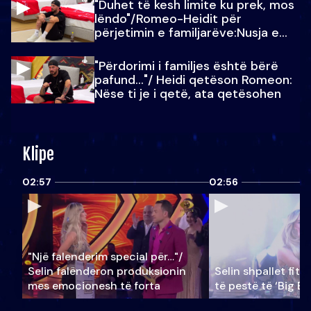
"Duhet të kesh limite ku prek, mos
lëndo"/Romeo-Heidit për
përjetimin e familjarëve:Nusja e
Julit…
"Përdorimi i familjes është bërë
pafund…"/ Heidi qetëson Romeon:
Nëse ti je i qetë, ata qetësohen
Klipe
02:57
02:56
"Një falenderim special për…"/
Selin falënderon produksionin
Selin shpallet fitu
mes emocionesh të forta
të pestë të ‘Big Br