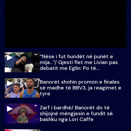
“Nëse i fut hundët në punët e
mija…”/ Gjesti flet me Livian pas
debatit me Eglin: Po të
paralajmëroj
Banorët shohin promon e finales
së madhe të BBV3, ja reagimet e
tyre
Zarf i bardhë/ Banorët do të
shijojnë mëngjesin e fundit së
bashku nga Lori Caffe