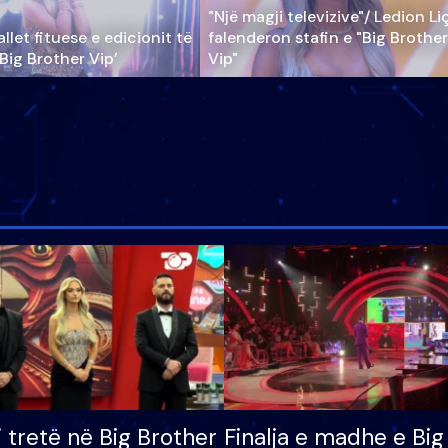
"Një magji televizive"/ Ledion Li
llet fituese e edicionit të
falenderon stafin e "Big Brother
‘Big Brother Vip’
Vip"
i tretë në Big Brother
Finalja e madhe e Big