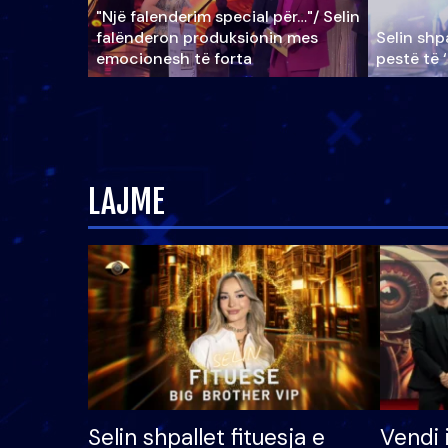
"Një falenderim special për…"/ Selin
falënderon produksionin mes
Selin shpa
emocionesh të forta
pestë të 
LAJME
Selin shpallet fituesja e
Vendi 