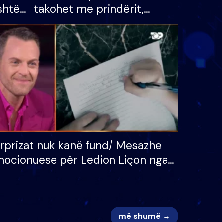
shtë
takohet me prindërit,
tëpinë
vajzën dhe bashkëshorten:
 për
S’kemi ndonjë letër divorci
adh
apo jo?
rprizat nuk kanë fund/ Mesazhe
ocionuese për Ledion Liçon nga
na dhe fëmijët e tij, moderatori
k i mban dot lotët: Nuk meritoj…
më shumë →