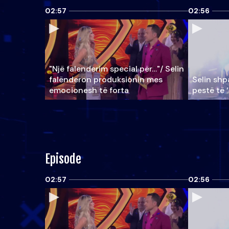
02:57
02:56
"Një falenderim special për…"/ Selin
falënderon produksionin mes
Selin shpa
emocionesh të forta
pestë të 
Episode
02:57
02:56