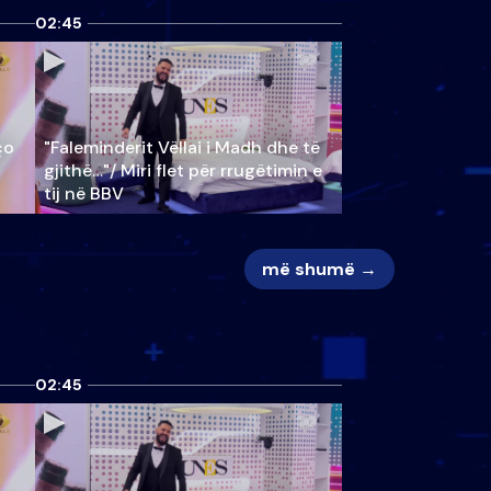
02:45
ço
"Faleminderit Vëllai i Madh dhe të
gjithë…"/ Miri flet për rrugëtimin e
tij në BBV
më shumë →
02:45