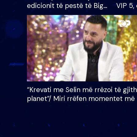
edicionit të pestë të Big
VIP 5, 
Brother VIP, rrëmben
radhës
çmimin e madh prej 100
mijë eurosh
“Krevati me Selin më rrëzoi të gjit
planet”/ Miri rrëfen momentet më 
bukura në shtëpinë e BB VIP: Do 
mungojë zilja e mëngjesit kur…