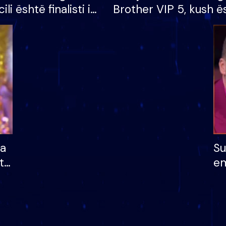
cili është finalisti i
Brother VIP 5, kush ë
 që lë shtëpinë
banori i parë që lë sh
dhe humb mundësinë
të fituar çmimin e m
ha
Su
të
em
më
në
nu