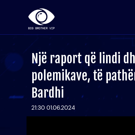
Një raport që lindi d
polemikave, të pathën
Bardhi
21:30 01.06.2024