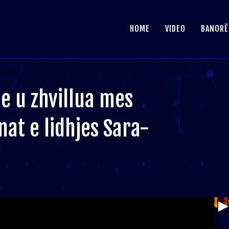
HOME
VIDEO
BANORË
he u zhvillua mes
at e lidhjes Sara-