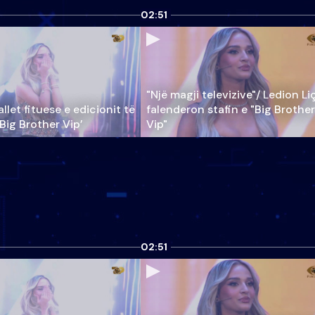
02:51
"Një magji televizive"/ Ledion Li
llet fituese e edicionit të
falenderon stafin e "Big Brother
‘Big Brother Vip’
Vip"
02:51