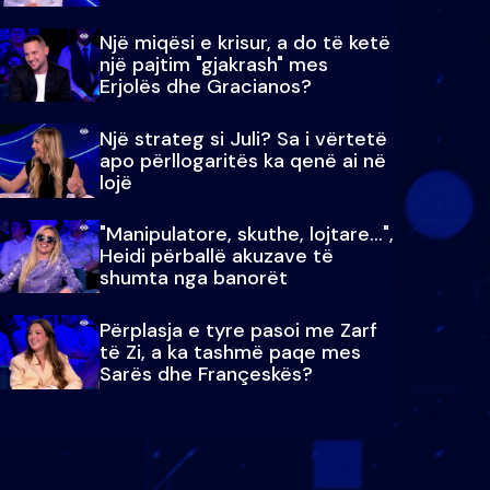
Një miqësi e krisur, a do të ketë
një pajtim "gjakrash" mes
Erjolës dhe Gracianos?
Një strateg si Juli? Sa i vërtetë
apo përllogaritës ka qenë ai në
lojë
"Manipulatore, skuthe, lojtare...",
Heidi përballë akuzave të
shumta nga banorët
Përplasja e tyre pasoi me Zarf
të Zi, a ka tashmë paqe mes
Sarës dhe Françeskës?