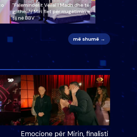
ço
"Faleminderit Vëllai i Madh dhe të
gjithë…"/ Miri flet për rrugëtimin e
tij në BBV
më shumë →
Emocione për Mirin, finalisti