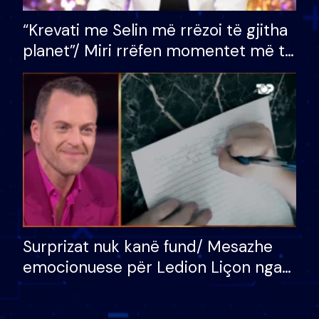
“Krevati me Selin më rrëzoi të gjitha
planet”/ Miri rrëfen momentet më të
bukura në shtëpinë e BB VIP: Do më
mungojë zilja e mëngjesit kur…
Surprizat nuk kanë fund/ Mesazhe
emocionuese për Ledion Liçon nga
nëna dhe fëmijët e tij, moderatori
nuk i mban dot lotët: Nuk meritoj…