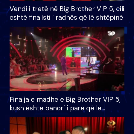
Vendi i tretë në Big Brother VIP 5, cili
është finalisti i radhës që lë shtëpinë
Finalja e madhe e Big Brother VIP 5,
kush është banori i parë që lë
shtëpinë dhe humb mundësinë për
të fituar çmimin e madh