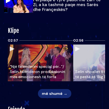
Zi, a ka tashmë paqe mes Sarës
dhe Françeskës?
Klipe
02:57
02:56
"Një falenderim special për…"/
Selin falënderon produksionin
Selin shpallet fitu
mes emocionesh të forta
të pestë të ‘Big Br
më shumë →