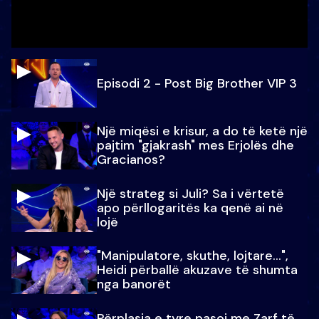
Episodi 2 - Post Big Brother VIP 3
Një miqësi e krisur, a do të ketë një
pajtim "gjakrash" mes Erjolës dhe
Gracianos?
Një strateg si Juli? Sa i vërtetë
apo përllogaritës ka qenë ai në
lojë
"Manipulatore, skuthe, lojtare...",
Heidi përballë akuzave të shumta
nga banorët
Përplasja e tyre pasoi me Zarf të