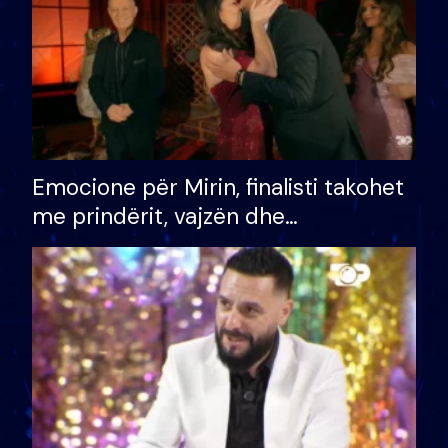
Emocione për Mirin, finalisti takohet
me prindërit, vajzën dhe
bashkëshorten: S’kemi ndonjë letër
divorci apo jo?