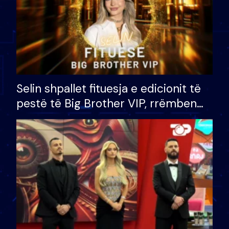
Selin shpallet fituesja e edicionit të
pestë të Big Brother VIP, rrëmben
çmimin e madh prej 100 mijë eurosh