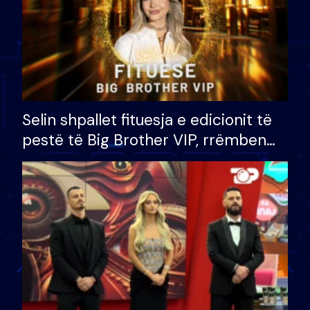
Selin shpallet fituesja e edicionit të
pestë të Big Brother VIP, rrëmben
çmimin e madh prej 100 mijë eurosh