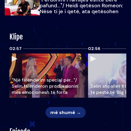
pafund…"/ Heidi qetëson Romeon:
Nëse ti je i qetë, ata qetësohen
Klipe
02:57
02:56
"Një falenderim special për…"/
Selin falënderon produksionin
Selin shpallet fitu
mes emocionesh të forta
të pestë të ‘Big Br
më shumë →