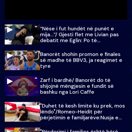
“Nëse i fut hundët në punët e
mija…”/ Gjesti flet me Livian pas
debatit me Eglin: Po të
paralajmëroj
Banorët shohin promon e finales
së madhe të BBV3, ja reagimet e
tyre
Zarf i bardhë/ Banorët do të
shijojnë mëngjesin e fundit së
bashku nga Lori Caffe
"Duhet të kesh limite ku prek, mos
lëndo"/Romeo-Heidit për
përjetimin e familjarëve:Nusja e
Julit…
"Përdorimi i familjes është bërë