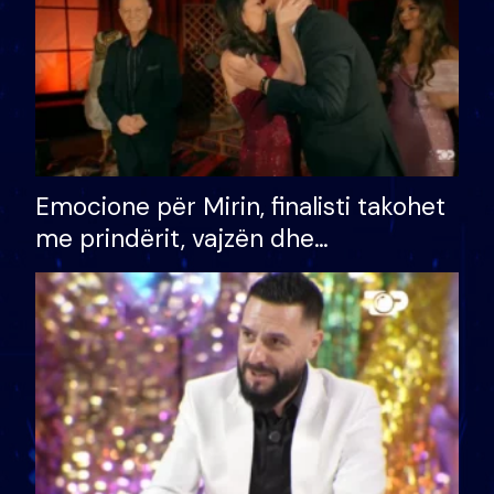
Emocione për Mirin, finalisti takohet
me prindërit, vajzën dhe
bashkëshorten: S’kemi ndonjë letër
divorci apo jo?