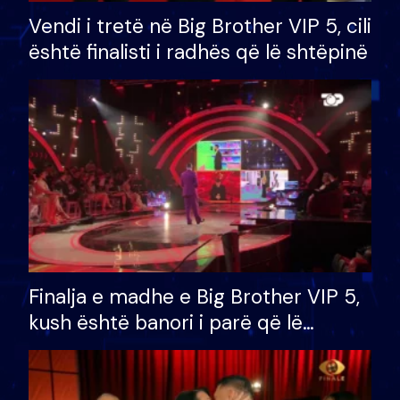
Vendi i tretë në Big Brother VIP 5, cili
është finalisti i radhës që lë shtëpinë
Finalja e madhe e Big Brother VIP 5,
kush është banori i parë që lë
shtëpinë dhe humb mundësinë për
të fituar çmimin e madh