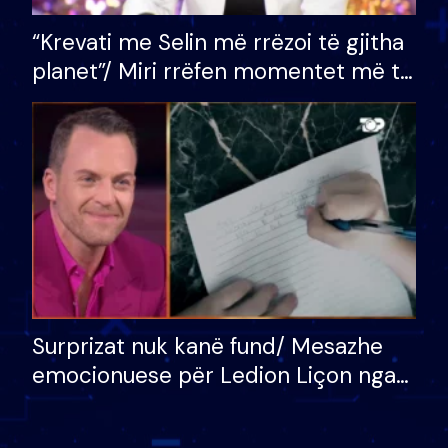
“Krevati me Selin më rrëzoi të gjitha
planet”/ Miri rrëfen momentet më të
bukura në shtëpinë e BB VIP: Do më
mungojë zilja e mëngjesit kur…
Surprizat nuk kanë fund/ Mesazhe
emocionuese për Ledion Liçon nga
nëna dhe fëmijët e tij, moderatori
nuk i mban dot lotët: Nuk meritoj…