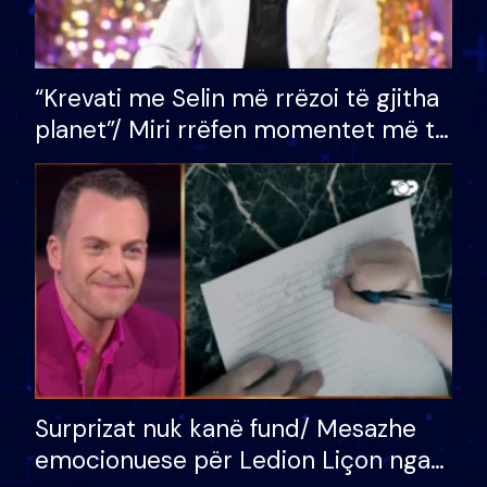
“Krevati me Selin më rrëzoi të gjitha
planet”/ Miri rrëfen momentet më të
bukura në shtëpinë e BB VIP: Do më
mungojë zilja e mëngjesit kur…
Surprizat nuk kanë fund/ Mesazhe
emocionuese për Ledion Liçon nga