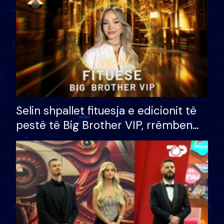
Selin shpallet fituesja e edicionit të
pestë të Big Brother VIP, rrëmben
çmimin e madh prej 100 mijë eurosh