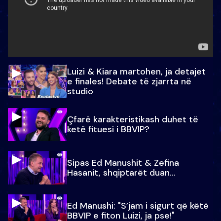
Luizi & Kiara martohen, ja detajet
e finales! Debate të zjarrta në
studio
Çfarë karakteristikash duhet të
ketë fituesi i BBVIP?
Sipas Ed Manushit & Zefina
Hasanit, shqiptarët duan...
Ed Manushi: "S’jam i sigurt që këtë
BBVIP e fiton Luizi, ja pse!"