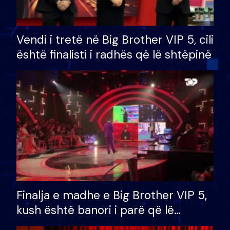
Vendi i tretë në Big Brother VIP 5, cili
është finalisti i radhës që lë shtëpinë
Finalja e madhe e Big Brother VIP 5,
kush është banori i parë që lë
shtëpinë dhe humb mundësinë për