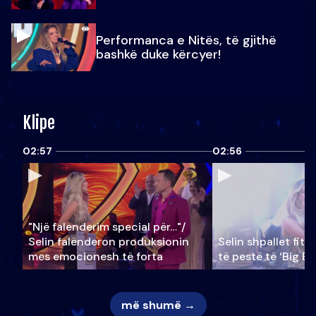
Performanca e Nitës, të gjithë
bashkë duke kërcyer!
Klipe
02:57
02:56
"Një falenderim special për…"/
Selin falënderon produksionin
Selin shpallet fitu
mes emocionesh të forta
të pestë të ‘Big Br
më shumë →