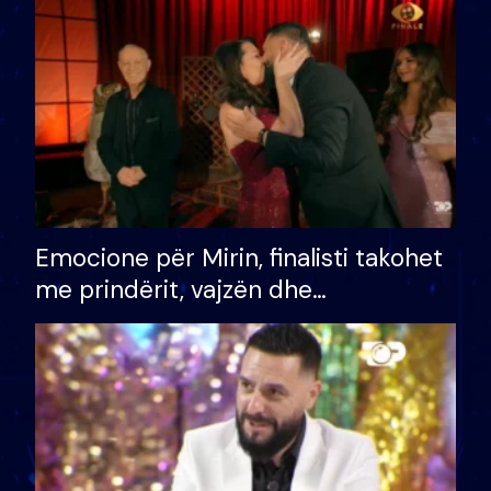
të fituar çmimin e madh
Emocione për Mirin, finalisti takohet
me prindërit, vajzën dhe
bashkëshorten: S’kemi ndonjë letër
divorci apo jo?