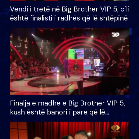
Vendi i tretë në Big Brother VIP 5, cili
është finalisti i radhës që lë shtëpinë
Finalja e madhe e Big Brother VIP 5,
kush është banori i parë që lë
shtëpinë dhe humb mundësinë për
të fituar çmimin e madh