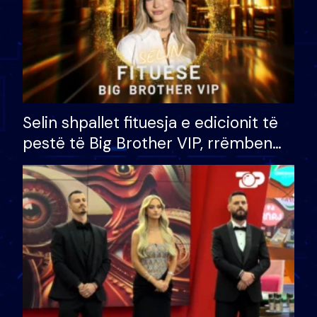
Selin shpallet fituesja e edicionit të
pestë të Big Brother VIP, rrëmben
çmimin e madh prej 100 mijë eurosh