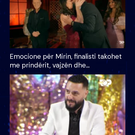
Emocione për Mirin, finalisti takohet
me prindërit, vajzën dhe
bashkëshorten: S’kemi ndonjë letër
divorci apo jo?