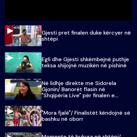
Gjesti pret finalen duke kërcyer në
shtëpi
Egli dhe Gjesti shkëmbejnë puthje
teksa shijojnë muzikën në pishinë
Në lidhje direkte me Sidorela
Gjonin/ Banorët flasin në
"Shqipëria Live" për finalen e
madhe
"Mora fjalë"/ Finalistët këndojnë së
bashku në oborr
Momente të bukura në shtëpi/