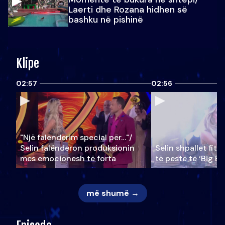
Laerti dhe Rozana hidhen së
bashku në pishinë
Klipe
02:57
02:56
"Një falenderim special për…"/
Selin falënderon produksionin
Selin shpallet fitu
mes emocionesh të forta
të pestë të ‘Big Br
më shumë →