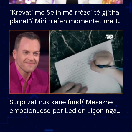
“Krevati me Selin më rrëzoi të gjitha
planet”/ Miri rrëfen momentet më të
bukura në shtëpinë e BB VIP: Do më
mungojë zilja e mëngjesit kur…
Surprizat nuk kanë fund/ Mesazhe
emocionuese për Ledion Liçon nga
nëna dhe fëmijët e tij, moderatori
nuk i mban dot lotët: Nuk meritoj…