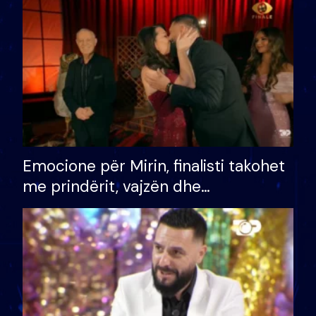
të fituar çmimin e madh
Emocione për Mirin, finalisti takohet
me prindërit, vajzën dhe
bashkëshorten: S’kemi ndonjë letër
divorci apo jo?