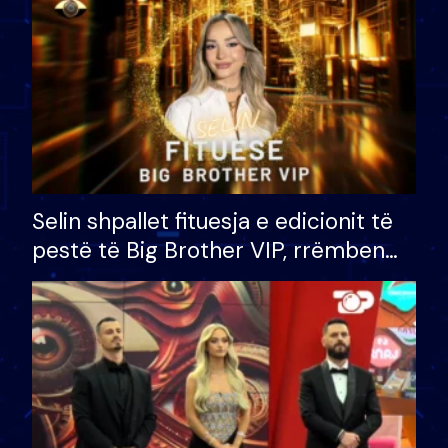
Selin shpallet fituesja e edicionit të
pestë të Big Brother VIP, rrëmben
çmimin e madh prej 100 mijë eurosh