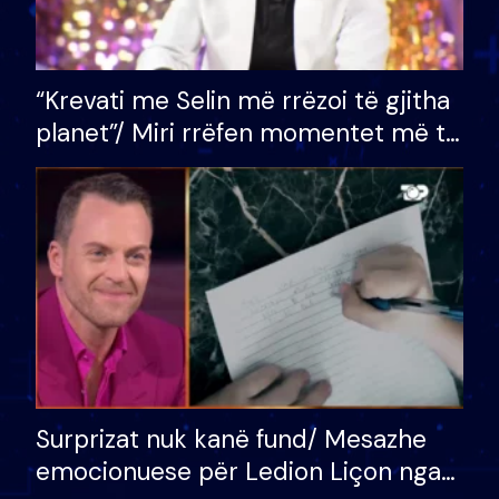
“Krevati me Selin më rrëzoi të gjitha
planet”/ Miri rrëfen momentet më të
bukura në shtëpinë e BB VIP: Do më
mungojë zilja e mëngjesit kur…
Surprizat nuk kanë fund/ Mesazhe
emocionuese për Ledion Liçon nga