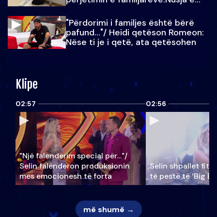
Julit…
"Përdorimi i familjes është bërë
pafund…"/ Heidi qetëson Romeon:
Nëse ti je i qetë, ata qetësohen
Klipe
02:57
02:56
"Një falenderim special për…"/
Selin falënderon produksionin
Selin shpallet fitu
mes emocionesh të forta
të pestë të ‘Big Br
më shumë →