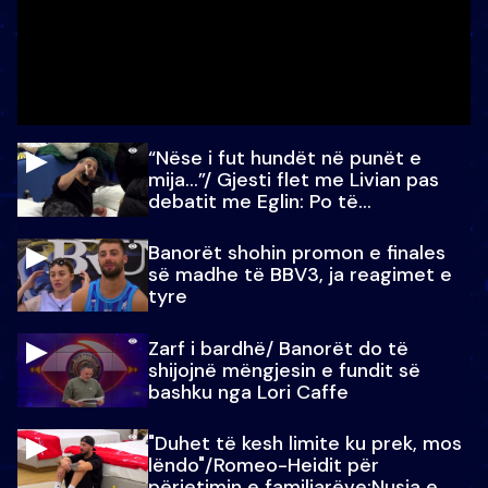
“Nëse i fut hundët në punët e
mija…”/ Gjesti flet me Livian pas
debatit me Eglin: Po të
paralajmëroj
Banorët shohin promon e finales
së madhe të BBV3, ja reagimet e
tyre
Zarf i bardhë/ Banorët do të
shijojnë mëngjesin e fundit së
bashku nga Lori Caffe
"Duhet të kesh limite ku prek, mos
lëndo"/Romeo-Heidit për
përjetimin e familjarëve:Nusja e