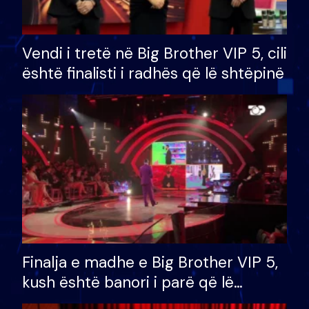
Vendi i tretë në Big Brother VIP 5, cili
është finalisti i radhës që lë shtëpinë
Finalja e madhe e Big Brother VIP 5,
kush është banori i parë që lë
shtëpinë dhe humb mundësinë për