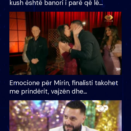
kush është banori i parë që lë
shtëpinë dhe humb mundësinë për
të fituar çmimin e madh
Emocione për Mirin, finalisti takohet
me prindërit, vajzën dhe
bashkëshorten: S’kemi ndonjë letër
divorci apo jo?