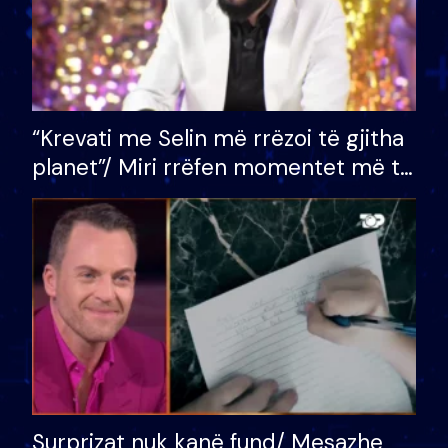
“Krevati me Selin më rrëzoi të gjitha
planet”/ Miri rrëfen momentet më të
bukura në shtëpinë e BB VIP: Do më
mungojë zilja e mëngjesit kur…
Surprizat nuk kanë fund/ Mesazhe