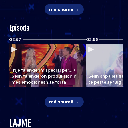
më shumë →
Episode
02:57
02:56
"Një falenderim special për…"/
Selin falënderon produksionin
Selin shpallet fitu
mes emocionesh të forta
të pestë të ‘Big Br
më shumë →
LAJME