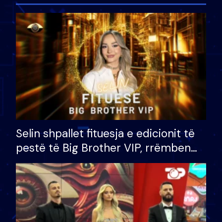
Selin shpallet fituesja e edicionit të
pestë të Big Brother VIP, rrëmben
çmimin e madh prej 100 mijë eurosh