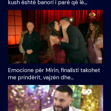
kush është banori i parë që lë
shtëpinë dhe humb mundësinë për
të fituar çmimin e madh
Emocione për Mirin, finalisti takohet
me prindërit, vajzën dhe
bashkëshorten: S’kemi ndonjë letër
divorci apo jo?