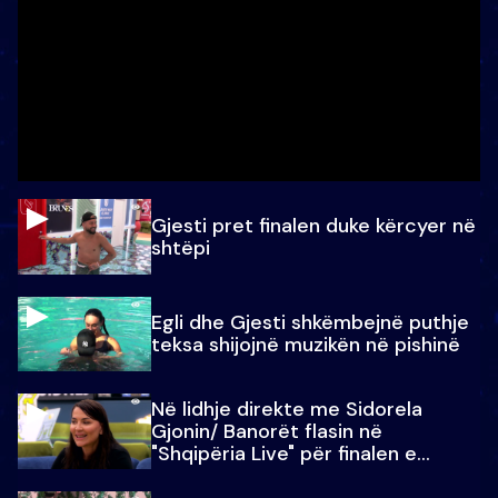
Gjesti pret finalen duke kërcyer në
shtëpi
Egli dhe Gjesti shkëmbejnë puthje
teksa shijojnë muzikën në pishinë
Në lidhje direkte me Sidorela
Gjonin/ Banorët flasin në
"Shqipëria Live" për finalen e
madhe