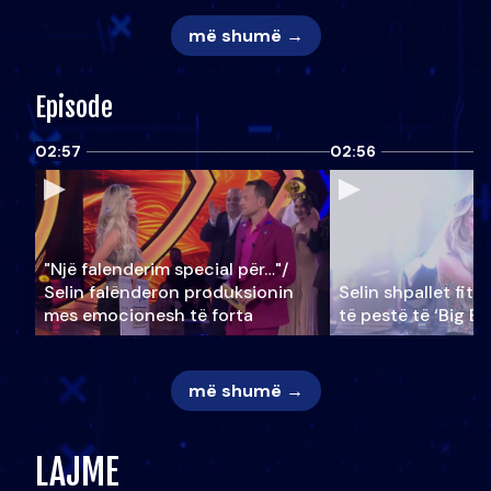
më shumë →
Episode
02:57
02:56
"Një falenderim special për…"/
Selin falënderon produksionin
Selin shpallet fitu
mes emocionesh të forta
të pestë të ‘Big Br
më shumë →
LAJME