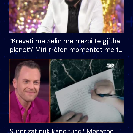
“Krevati me Selin më rrëzoi të gjitha
planet”/ Miri rrëfen momentet më të
bukura në shtëpinë e BB VIP: Do më
mungojë zilja e mëngjesit kur…
Surprizat nuk kanë fund/ Mesazhe