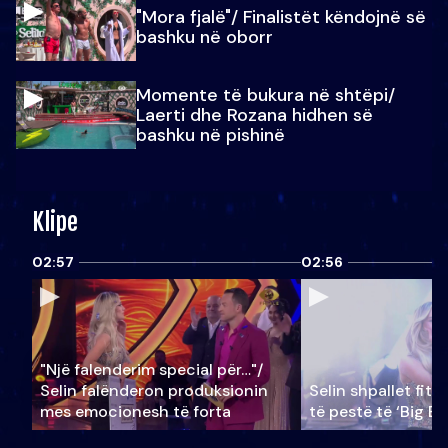
"Mora fjalë"/ Finalistët këndojnë së
bashku në oborr
Momente të bukura në shtëpi/
Laerti dhe Rozana hidhen së
bashku në pishinë
Klipe
02:57
02:56
"Një falenderim special për…"/
Selin falënderon produksionin
Selin shpallet fitu
mes emocionesh të forta
të pestë të ‘Big Br