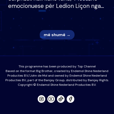
emocionuese për Ledion Liçon nga
nëna dhe fëmijët e tij, moderatori
nuk i mban dot lotët: Nuk meritoj…
më shumë →
This programme has been produced by:
Top Channel
Based on the format Big Brother, created by Endemol Shine Nederland
Producties B.V./John de Mol and owned by Endemol Shine Nederland
Producties BV., part of the Banijay Group, distributed by Banijay Rights.
Copyright © Endamol Shine Nederland Producties B.V.