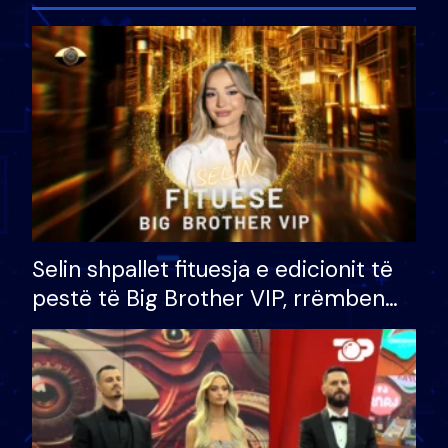
Selin shpallet fituesja e edicionit të
pestë të Big Brother VIP, rrëmben
çmimin e madh prej 100 mijë eurosh