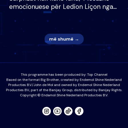
emocionuese për Ledion Liçon nga
nëna dhe fëmijët e tij, moderatori
nuk i mban dot lotët: Nuk meritoj…
më shumë →
This programme has been produced by:
Top Channel
Based on the format Big Brother, created by Endemol Shine Nederland
Producties B.V./John de Mol and owned by Endemol Shine Nederland
Producties BV., part of the Banijay Group, distributed by Banijay Rights.
Copyright © Endamol Shine Nederland Producties B.V.