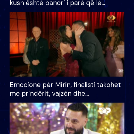
kush është banori i parë që lë
shtëpinë dhe humb mundësinë për
të fituar çmimin e madh
Emocione për Mirin, finalisti takohet
me prindërit, vajzën dhe
bashkëshorten: S’kemi ndonjë letër
divorci apo jo?