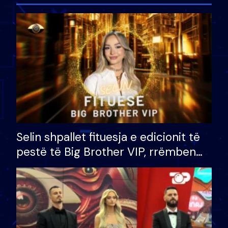
Selin shpallet fituesja e edicionit të
pestë të Big Brother VIP, rrëmben
çmimin e madh prej 100 mijë eurosh