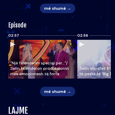
më shumë →
Episode
02:57
02:56
"Një falenderim special për…"/
Selin falënderon produksionin
Selin shpallet fitu
mes emocionesh të forta
të pestë të ‘Big Br
më shumë →
LAJME