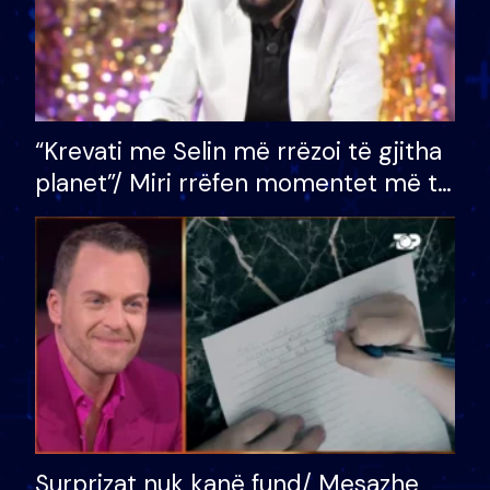
“Krevati me Selin më rrëzoi të gjitha
planet”/ Miri rrëfen momentet më të
bukura në shtëpinë e BB VIP: Do më
mungojë zilja e mëngjesit kur…
Surprizat nuk kanë fund/ Mesazhe