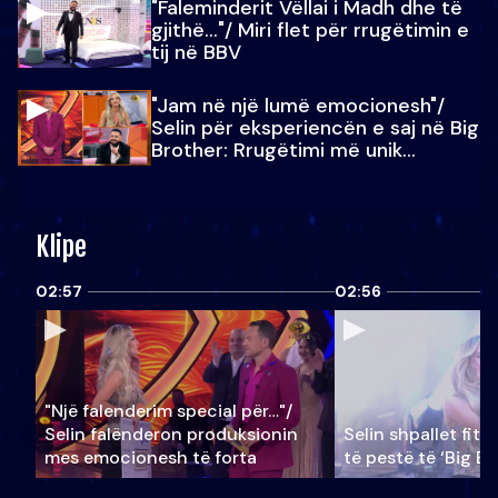
"Faleminderit Vëllai i Madh dhe të
gjithë…"/ Miri flet për rrugëtimin e
tij në BBV
"Jam në një lumë emocionesh"/
Selin për eksperiencën e saj në Big
Brother: Rrugëtimi më unik…
Klipe
02:57
02:56
"Një falenderim special për…"/
Selin falënderon produksionin
Selin shpallet fitu
mes emocionesh të forta
të pestë të ‘Big Br