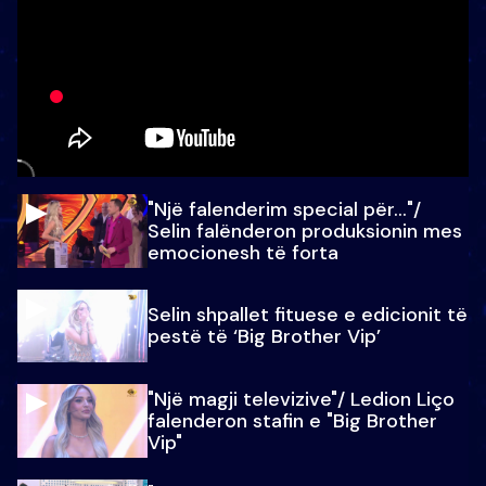
"Një falenderim special për…"/
Selin falënderon produksionin mes
emocionesh të forta
Selin shpallet fituese e edicionit të
pestë të ‘Big Brother Vip’
"Një magji televizive"/ Ledion Liço
falenderon stafin e "Big Brother
Vip"