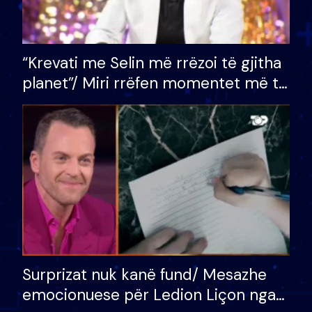
“Krevati me Selin më rrëzoi të gjitha
planet”/ Miri rrëfen momentet më të
bukura në shtëpinë e BB VIP: Do më
mungojë zilja e mëngjesit kur…
Surprizat nuk kanë fund/ Mesazhe
emocionuese për Ledion Liçon nga