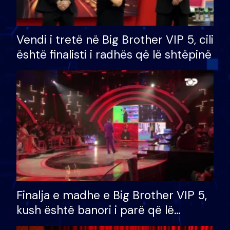
Vendi i tretë në Big Brother VIP 5, cili
është finalisti i radhës që lë shtëpinë
Finalja e madhe e Big Brother VIP 5,
kush është banori i parë që lë
shtëpinë dhe humb mundësinë për