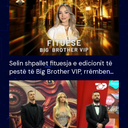
Selin shpallet fituesja e edicionit të
pestë të Big Brother VIP, rrëmben
çmimin e madh prej 100 mijë eurosh