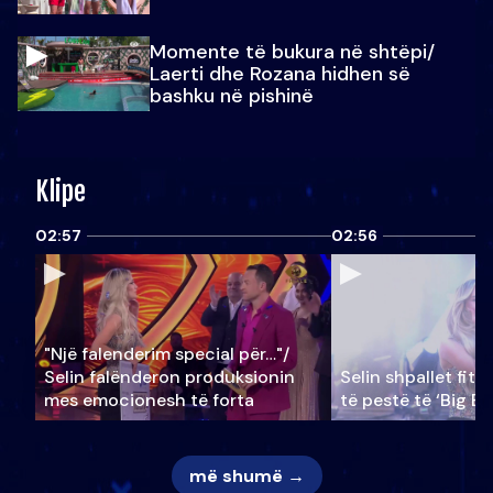
Momente të bukura në shtëpi/
Laerti dhe Rozana hidhen së
bashku në pishinë
Klipe
02:57
02:56
"Një falenderim special për…"/
Selin falënderon produksionin
Selin shpallet fitu
mes emocionesh të forta
të pestë të ‘Big Br
më shumë →