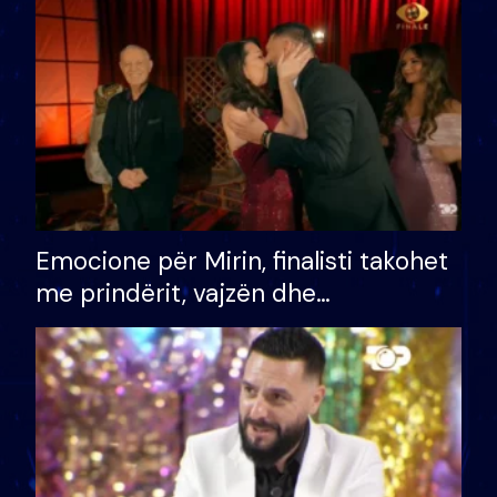
të fituar çmimin e madh
Emocione për Mirin, finalisti takohet
me prindërit, vajzën dhe
bashkëshorten: S’kemi ndonjë letër
divorci apo jo?