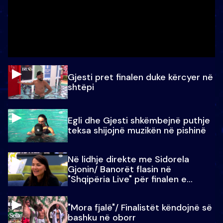
Gjesti pret finalen duke kërcyer në
shtëpi
Egli dhe Gjesti shkëmbejnë puthje
teksa shijojnë muzikën në pishinë
Në lidhje direkte me Sidorela
Gjonin/ Banorët flasin në
"Shqipëria Live" për finalen e
madhe
"Mora fjalë"/ Finalistët këndojnë së
bashku në oborr